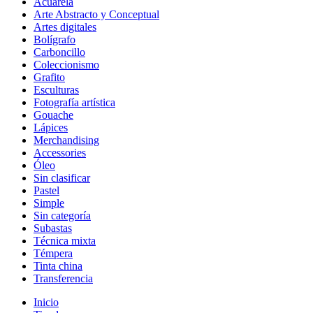
Acuarela
Arte Abstracto y Conceptual
Artes digitales
Bolígrafo
Carboncillo
Coleccionismo
Grafito
Esculturas
Fotografía artística
Gouache
Lápices
Merchandising
Accessories
Óleo
Sin clasificar
Pastel
Simple
Sin categoría
Subastas
Técnica mixta
Témpera
Tinta china
Transferencia
Inicio