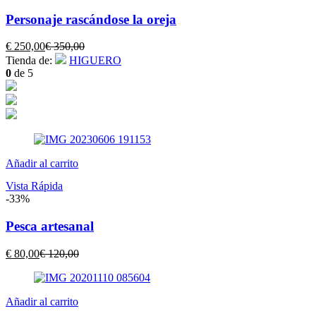
Personaje rascándose la oreja
El
El
€
250,00
€
350,00
precio
precio
Tienda de:
HIGUERO
actual
original
0
de 5
es:
era:
€ 250,00.
€ 350,00.
Añadir al carrito
Vista Rápida
-33%
Pesca artesanal
El
El
€
80,00
€
120,00
precio
precio
actual
original
es:
era:
Añadir al carrito
€ 80,00.
€ 120,00.