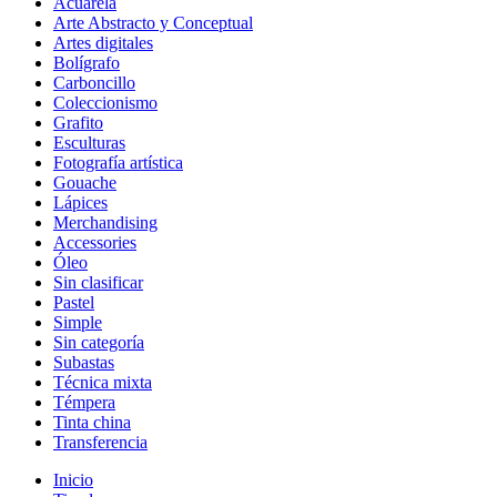
Acuarela
Arte Abstracto y Conceptual
Artes digitales
Bolígrafo
Carboncillo
Coleccionismo
Grafito
Esculturas
Fotografía artística
Gouache
Lápices
Merchandising
Accessories
Óleo
Sin clasificar
Pastel
Simple
Sin categoría
Subastas
Técnica mixta
Témpera
Tinta china
Transferencia
Inicio