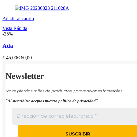
precio
precio
actual
original
es:
era:
Añadir al carrito
€ 380,00.
€ 510,00.
Vista Rápida
-25%
Ada
El
El
€
45,00
€
60,00
precio
precio
actual
original
es:
era:
Newsletter
€ 45,00.
€ 60,00.
No te pierdas miles de productos y promociones increíbles.
"Al suscribirte aceptas nuestra política de privacidad"