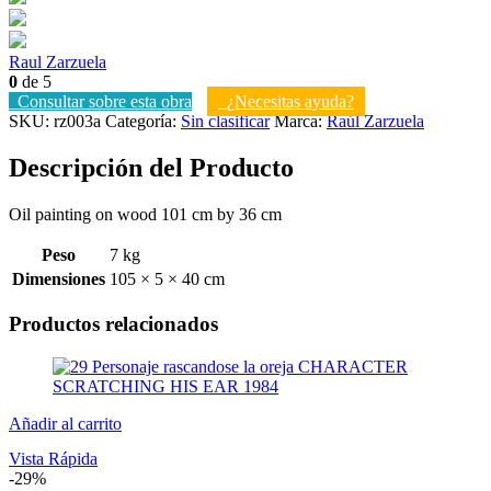
Raul Zarzuela
0
de 5
Consultar sobre esta obra
¿Necesitas ayuda?
SKU:
rz003a
Categoría:
Sin clasificar
Marca:
Raúl Zarzuela
Descripción del Producto
Oil painting on wood 101 cm by 36 cm
Peso
7 kg
Dimensiones
105 × 5 × 40 cm
Productos relacionados
Añadir al carrito
Vista Rápida
-29%