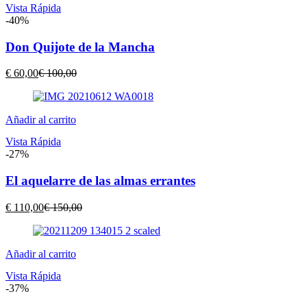
Vista Rápida
-40%
Don Quijote de la Mancha
El
El
€
60,00
€
100,00
precio
precio
actual
original
es:
era:
Añadir al carrito
€ 60,00.
€ 100,00.
Vista Rápida
-27%
El aquelarre de las almas errantes
El
El
€
110,00
€
150,00
precio
precio
actual
original
es:
era:
Añadir al carrito
€ 110,00.
€ 150,00.
Vista Rápida
-37%