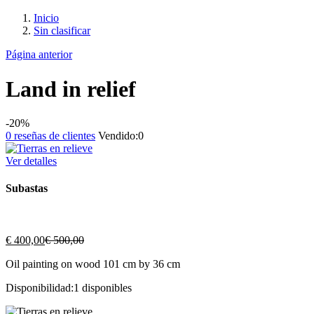
Inicio
Sin clasificar
Página anterior
Land in relief
-20%
0
reseñas de clientes
Vendido:
0
Ver detalles
Subastas
El
El
€
400,00
€
500,00
precio
precio
Oil painting on wood 101 cm by 36 cm
actual
original
es:
era:
Disponibilidad:
1 disponibles
€ 400,00.
€ 500,00.