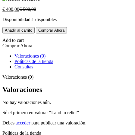
El
El
€
400,00
€
500,00
precio
precio
Disponibilidad:
1 disponibles
actual
original
es:
era:
Land
Añadir al carrito
€ 400,00.
€ 500,00.
Comprar Ahora
in
relief
Add to cart
cantidad
Comprar Ahora
Valoraciones (0)
Políticas de la tienda
Consultas
Valoraciones (0)
Valoraciones
No hay valoraciones aún.
Sé el primero en valorar “Land in relief”
Debes
acceder
para publicar una valoración.
Políticas de la tienda