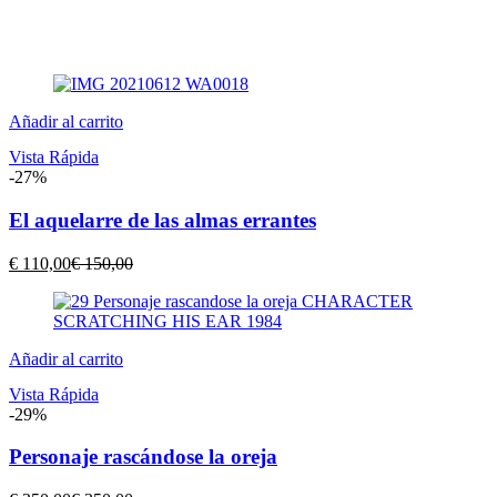
Añadir al carrito
Vista Rápida
-27%
El aquelarre de las almas errantes
El
El
€
110,00
€
150,00
precio
precio
actual
original
es:
era:
€ 110,00.
€ 150,00.
Añadir al carrito
Vista Rápida
-29%
Personaje rascándose la oreja