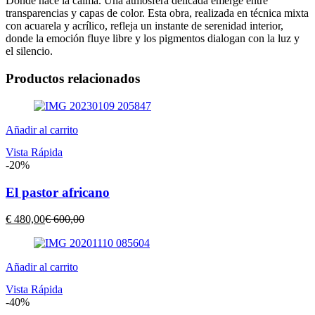
Donde nace la calma. Una atmósfera delicada emerge entre
transparencias y capas de color. Esta obra, realizada en técnica mixta
con acuarela y acrílico, refleja un instante de serenidad interior,
donde la emoción fluye libre y los pigmentos dialogan con la luz y
el silencio.
Productos relacionados
Añadir al carrito
Vista Rápida
-20%
El pastor africano
El
El
€
480,00
€
600,00
precio
precio
actual
original
es:
era:
Añadir al carrito
€ 480,00.
€ 600,00.
Vista Rápida
-40%