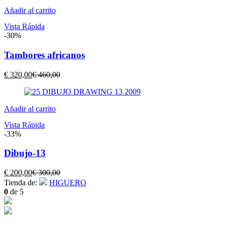
Añadir al carrito
Vista Rápida
-30%
Tambores africanos
El
El
€
320,00
€
460,00
precio
precio
actual
original
es:
era:
Añadir al carrito
€ 320,00.
€ 460,00.
Vista Rápida
-33%
Dibujo-13
El
El
€
200,00
€
300,00
precio
precio
Tienda de:
HIGUERO
actual
original
0
de 5
es:
era:
€ 200,00.
€ 300,00.