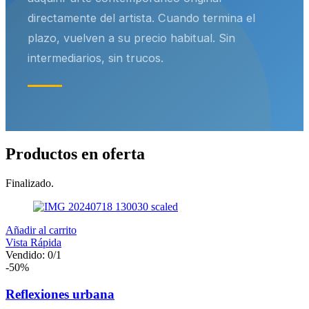
directamente del artista. Cuando termina el
plazo, vuelven a su precio habitual. Sin
intermediarios, sin trucos.
Productos en oferta
Finalizado.
Añadir al carrito
Vista Rápida
Vendido:
0
/1
-50%
Reflexiones urbana