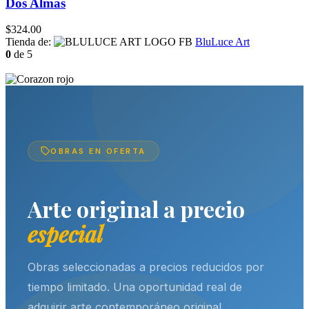
Dos Almas
$
324.00
Tienda de:
BluLuce Art
0
de 5
OBRAS EN OFERTA
Arte original a precio
especial
Obras seleccionadas a precios reducidos por
tiempo limitado. Una oportunidad real de
adquirir arte contemporáneo original