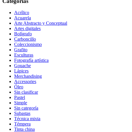
Categorías
Acrílico
Acuarela
Arte Abstracto y Conceptual
Artes digitales
Bolígrafo
Carboncillo
Coleccionismo
Grafito
Esculturas
Fotografía artística
Gouache
Lápices
Merchandising
Accessories
Óleo
Sin clasificar
Pastel
Simple
Sin categoría
Subastas
Técnica mixta
Témpera
Tinta china