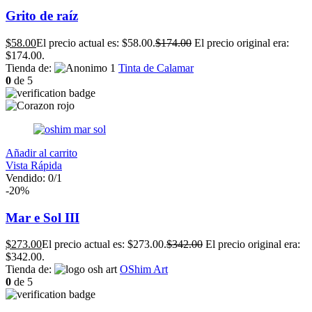
Grito de raíz
$
58.00
El precio actual es: $58.00.
$
174.00
El precio original era:
$174.00.
Tienda de:
Tinta de Calamar
0
de 5
Añadir al carrito
Vista Rápida
Vendido:
0
/1
-20%
Mar e Sol III
$
273.00
El precio actual es: $273.00.
$
342.00
El precio original era:
$342.00.
Tienda de:
OShim Art
0
de 5