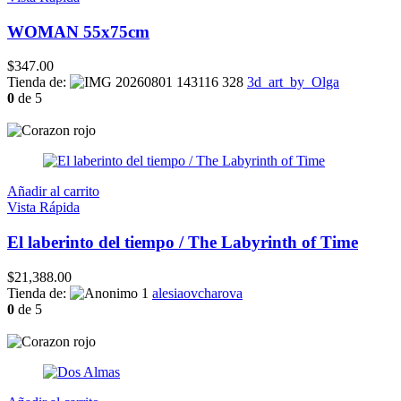
WOMAN 55x75cm
$
347.00
Tienda de:
3d_art_by_Olga
0
de 5
Añadir al carrito
Vista Rápida
El laberinto del tiempo / The Labyrinth of Time
$
21,388.00
Tienda de:
alesiaovcharova
0
de 5