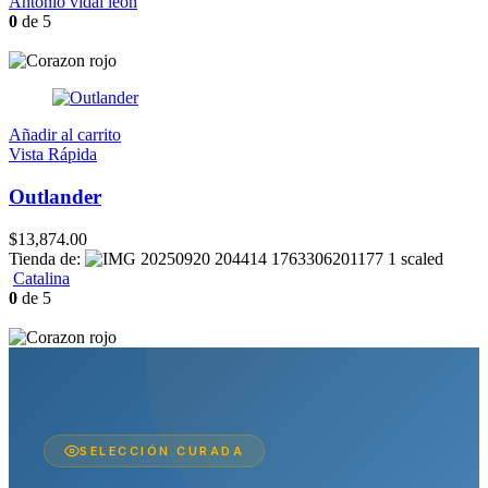
Antonio vidal leon
0
de 5
Añadir al carrito
Vista Rápida
Outlander
$
13,874.00
Tienda de:
Catalina
0
de 5
SELECCIÓN CURADA