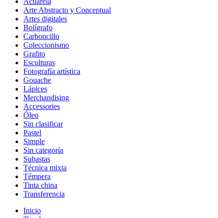
Acuarela
Arte Abstracto y Conceptual
Artes digitales
Bolígrafo
Carboncillo
Coleccionismo
Grafito
Esculturas
Fotografía artística
Gouache
Lápices
Merchandising
Accessories
Óleo
Sin clasificar
Pastel
Simple
Sin categoría
Subastas
Técnica mixta
Témpera
Tinta china
Transferencia
Inicio