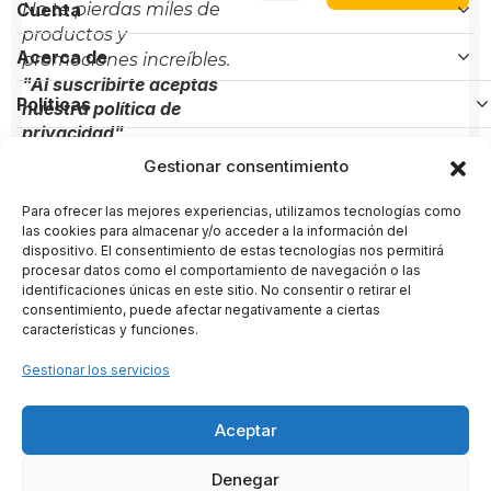
Cuenta
No te pierdas miles de
productos y
Acerca de
promociones increíbles.
"Al suscribirte aceptas
Políticas
nuestra política de
privacidad"
Gestionar consentimiento
Contacto
Para ofrecer las mejores experiencias, utilizamos tecnologías como
Administración:
+(34) 856 61 16 56
las cookies para almacenar y/o acceder a la información del
dispositivo. El consentimiento de estas tecnologías nos permitirá
Soporte:
+(34) 722 58 80 89
procesar datos como el comportamiento de navegación o las
identificaciones únicas en este sitio. No consentir o retirar el
administracion@arternativas.com
consentimiento, puede afectar negativamente a ciertas
info@arternativas.com
características y funciones.
Gestionar los servicios
ARTERNATIVAS
– Proyecto cultural impulsado por ARTENARTE
Aceptar
SL · CIF B26847376 · Conil de la Frontera · España
2020 · 2026 - © Todos los derechos reservados
Denegar