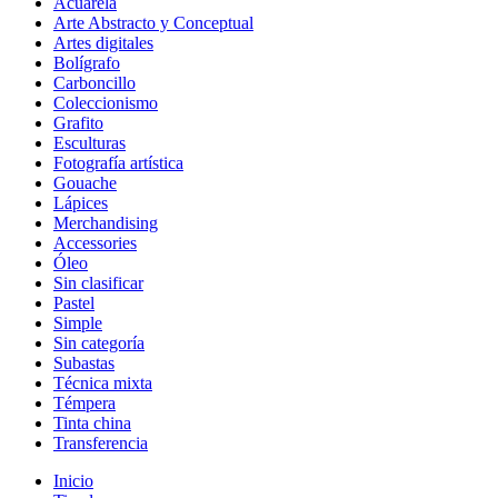
Acuarela
Arte Abstracto y Conceptual
Artes digitales
Bolígrafo
Carboncillo
Coleccionismo
Grafito
Esculturas
Fotografía artística
Gouache
Lápices
Merchandising
Accessories
Óleo
Sin clasificar
Pastel
Simple
Sin categoría
Subastas
Técnica mixta
Témpera
Tinta china
Transferencia
Inicio