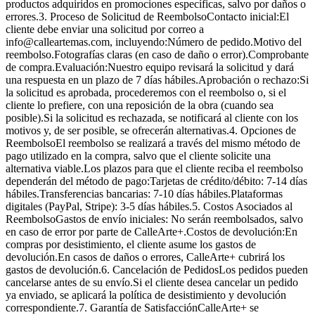
productos adquiridos en promociones específicas, salvo por daños o
errores.3. Proceso de Solicitud de ReembolsoContacto inicial:El
cliente debe enviar una solicitud por correo a
info@calleartemas.com, incluyendo:Número de pedido.Motivo del
reembolso.Fotografías claras (en caso de daño o error).Comprobante
de compra.Evaluación:Nuestro equipo revisará la solicitud y dará
una respuesta en un plazo de 7 días hábiles.Aprobación o rechazo:Si
la solicitud es aprobada, procederemos con el reembolso o, si el
cliente lo prefiere, con una reposición de la obra (cuando sea
posible).Si la solicitud es rechazada, se notificará al cliente con los
motivos y, de ser posible, se ofrecerán alternativas.4. Opciones de
ReembolsoEl reembolso se realizará a través del mismo método de
pago utilizado en la compra, salvo que el cliente solicite una
alternativa viable.Los plazos para que el cliente reciba el reembolso
dependerán del método de pago:Tarjetas de crédito/débito: 7-14 días
hábiles.Transferencias bancarias: 7-10 días hábiles.Plataformas
digitales (PayPal, Stripe): 3-5 días hábiles.5. Costos Asociados al
ReembolsoGastos de envío iniciales: No serán reembolsados, salvo
en caso de error por parte de CalleArte+.Costos de devolución:En
compras por desistimiento, el cliente asume los gastos de
devolución.En casos de daños o errores, CalleArte+ cubrirá los
gastos de devolución.6. Cancelación de PedidosLos pedidos pueden
cancelarse antes de su envío.Si el cliente desea cancelar un pedido
ya enviado, se aplicará la política de desistimiento y devolución
correspondiente.7. Garantía de SatisfacciónCalleArte+ se