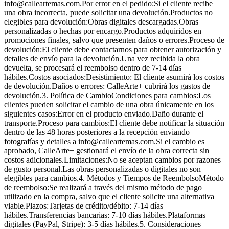
info@calleartemas.com.Por error en el pedido:Si el cliente recibe
una obra incorrecta, puede solicitar una devolución.Productos no
elegibles para devolución:Obras digitales descargadas.Obras
personalizadas o hechas por encargo.Productos adquiridos en
promociones finales, salvo que presenten daños o errores.Proceso de
devolución:El cliente debe contactarnos para obtener autorización y
detalles de envío para la devolución.Una vez recibida la obra
devuelta, se procesará el reembolso dentro de 7-14 días
hábiles.Costos asociados:Desistimiento: El cliente asumirá los costos
de devolución.Daños o errores: CalleArte+ cubrirá los gastos de
devolución.3. Política de CambioCondiciones para cambios:Los
clientes pueden solicitar el cambio de una obra únicamente en los
siguientes casos:Error en el producto enviado.Daño durante el
transporte.Proceso para cambios:El cliente debe notificar la situación
dentro de las 48 horas posteriores a la recepción enviando
fotografías y detalles a info@calleartemas.com.Si el cambio es
aprobado, CalleArte+ gestionará el envío de la obra correcta sin
costos adicionales.Limitaciones:No se aceptan cambios por razones
de gusto personal.Las obras personalizadas o digitales no son
elegibles para cambios.4. Métodos y Tiempos de ReembolsoMétodo
de reembolso:Se realizará a través del mismo método de pago
utilizado en la compra, salvo que el cliente solicite una alternativa
viable.Plazos:Tarjetas de crédito/débito: 7-14 días
hábiles.Transferencias bancarias: 7-10 días hábiles.Plataformas
digitales (PayPal, Stripe): 3-5 días hábiles.5. Consideraciones