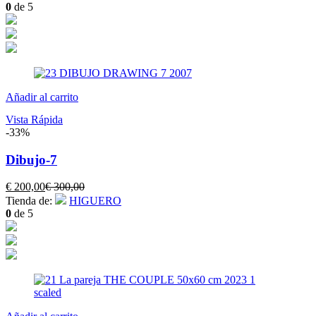
actual
original
0
de 5
es:
era:
€ 400,00.
€ 500,00.
Añadir al carrito
Vista Rápida
-33%
Dibujo-7
El
El
€
200,00
€
300,00
precio
precio
Tienda de:
HIGUERO
actual
original
0
de 5
es:
era:
€ 200,00.
€ 300,00.