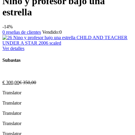
Niño y profesor bajo una
estrella
-14%
0
reseñas de clientes
Vendido:
0
Ver detalles
Subastas
El
El
€
300,00
€
350,00
precio
precio
Translator
actual
original
es:
era:
Translator
€ 300,00.
€ 350,00.
Translator
Translator
Translator