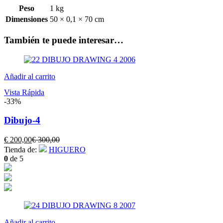
Peso
1 kg
Dimensiones
50 × 0,1 × 70 cm
También te puede interesar…
Añadir al carrito
Vista Rápida
-33%
Dibujo-4
El
El
€
200,00
€
300,00
precio
precio
Tienda de:
HIGUERO
actual
original
0
de 5
es:
era:
€ 200,00.
€ 300,00.
Añadir al carrito