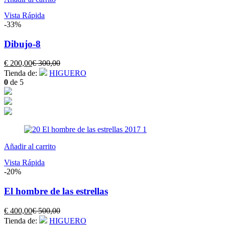
Vista Rápida
-33%
Dibujo-8
El
El
€
200,00
€
300,00
precio
precio
Tienda de:
HIGUERO
actual
original
0
de 5
es:
era:
€ 200,00.
€ 300,00.
Añadir al carrito
Vista Rápida
-20%
El hombre de las estrellas
El
El
€
400,00
€
500,00
precio
precio
Tienda de:
HIGUERO