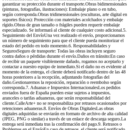
garantizar su protección durante el transporte.Obras bidimensionales
(pinturas, fotografías, ilustraciones): Embalaje plano o en tubo,
según corresponda.Obras tridimensionales (esculturas, arte digital en
soportes físicos): Protección con materiales acolchados y embalaje
rígido.Obras de gran tamaño o frágiles pueden requerir embalaje
especializado. Se informará al cliente de cualquier costo adicional.5.
Seguimiento del EnvíoUna vez realizado el envío, proporcionamos
un número de seguimiento para que el cliente pueda monitorizar el
estado del pedido en todo momento.6. Responsabilidades y
SegurosSeguro de transporte: Todas las obras incluyen seguro
contra daños o pérdidas durante el envío.Daños en tránsito:En caso
de recibir un paquete visiblemente dañado, rogamos no aceptarlo y
contactar a nuestro equipo de inmediato.Si el daño no es evidente al
momento de la entrega, el cliente deberá notificarlo dentro de las 48
horas posteriores a la recepción, adjuntando fotografías del
daño.Gestionaremos la reposición, reparación o reembolso según
corresponda.7. Aduanas e Impuestos InternacionalesLos pedidos
enviados fuera de España pueden estar sujetos a impuestos,
aranceles o tarifas aduaneras, que serán responsabilidad del
cliente.CalleArte+ no se responsabiliza por retrasos ocasionados por
retenciones aduaneras.8. Envíos de Obras DigitalesLas obras
digitales adquiridas se enviarán en formato de archivo de alta calidad
(JPEG, PNG o similar) a través de un enlace de descarga seguro.La
entrega será inmediata tras la confirmación del pago.9. Retrasos o
Problemas en el EnvíoEn caso de retrasos, el cliente será notificado