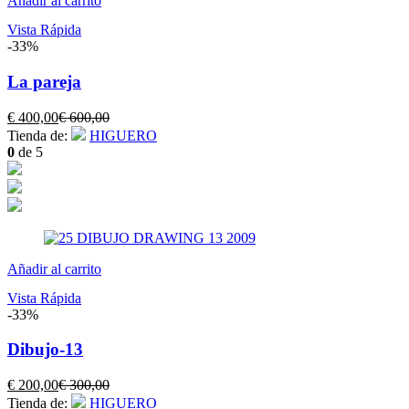
Añadir al carrito
Vista Rápida
-33%
La pareja
El
El
€
400,00
€
600,00
precio
precio
Tienda de:
HIGUERO
actual
original
0
de 5
es:
era:
€ 400,00.
€ 600,00.
Añadir al carrito
Vista Rápida
-33%
Dibujo-13
El
El
€
200,00
€
300,00
precio
precio
Tienda de:
HIGUERO