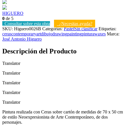
HIGUERO
0
de 5
Consultar sobre esta obra
¿Necesitas ayuda?
SKU:
Higuero0026B
Categorías:
Pastel
Sin clasificar
Etiquetas:
ceras
contemporaryart
dibujo
drawing
painting
pintura
waxes
Marca:
José Antonio Higuero
Descripción del Producto
Translator
Translator
Translator
Translator
Translator
Pintura realizada con Ceras sobre cartón de medidas de 70 x 50 cm
de estilo Neoexpresionista de Arte Contemporáneo, de dos
personajes.