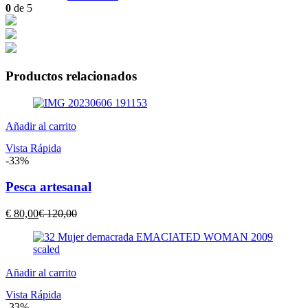
actual
original
0
de 5
es:
era:
€ 200,00.
€ 300,00.
Productos relacionados
Añadir al carrito
Vista Rápida
-33%
Pesca artesanal
El
El
€
80,00
€
120,00
precio
precio
actual
original
es:
era:
€ 80,00.
€ 120,00.
Añadir al carrito
Vista Rápida
-33%