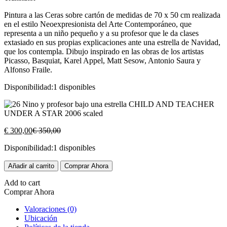
Pintura a las Ceras sobre cartón de medidas de 70 x 50 cm realizada
en el estilo Neoexpresionista del Arte Contemporáneo, que
representa a un niño pequeño y a su profesor que le da clases
extasiado en sus propias explicaciones ante una estrella de Navidad,
que los contempla. Dibujo inspirado en las obras de los artistas
Picasso, Basquiat, Karel Appel, Matt Sesow, Antonio Saura y
Alfonso Fraile.
Disponibilidad:
1 disponibles
El
El
€
300,00
€
350,00
precio
precio
Disponibilidad:
1 disponibles
actual
original
es:
era:
Niño
Añadir al carrito
€ 300,00.
€ 350,00.
Comprar Ahora
y
profesor
Add to cart
bajo
Comprar Ahora
una
Valoraciones (0)
estrella
Ubicación
cantidad