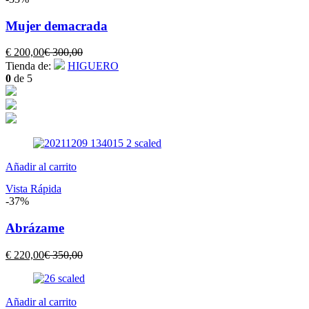
Mujer demacrada
El
El
€
200,00
€
300,00
precio
precio
Tienda de:
HIGUERO
actual
original
0
de 5
es:
era:
€ 200,00.
€ 300,00.
Añadir al carrito
Vista Rápida
-37%
Abrázame
El
El
€
220,00
€
350,00
precio
precio
actual
original
es:
era:
Añadir al carrito
€ 220,00.
€ 350,00.