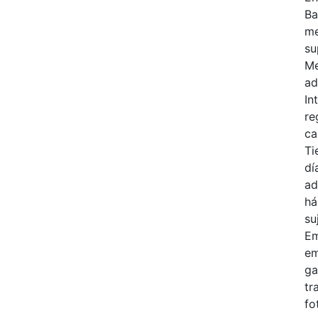
Ba
me
su
Me
ad
In
re
ca
Ti
dí
ad
há
su
Em
em
ga
tr
fo