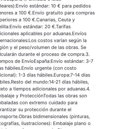
leares):Envío estándar: 10 € para pedidos
nores a 100 €.Envío gratuito para compras
periores a 100 €.Canarias, Ceuta y
lilla:Envío estándar: 20 €.Tarifas
icionales aplicables por aduanas.Envíos
ternacionales:Los costos varían según la
gión y el peso/volumen de las obras. Se
lcularán durante el proceso de compra.3.
empos de EnvíoEspaña:Envío estándar: 3-7
as hábiles.Envío urgente (con costo
icional): 1-3 días hábiles.Europa:7-14 días
biles.Resto del mundo:14-21 días hábiles,
jeto a tiempos adicionales por aduanas.4.
balaje y ProtecciónTodas las obras son
baladas con extremo cuidado para
rantizar su protección durante el
ansporte.Obras bidimensionales (pinturas,
tografías, ilustraciones): Embalaje plano o