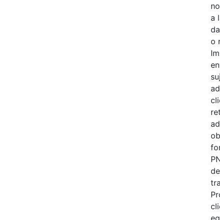
no
a 
da
o 
Im
en
su
ad
cl
re
ad
ob
fo
PN
de
tr
Pr
cl
eq