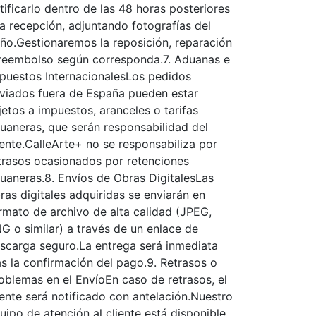
tificarlo dentro de las 48 horas posteriores
la recepción, adjuntando fotografías del
ño.Gestionaremos la reposición, reparación
reembolso según corresponda.7. Aduanas e
puestos InternacionalesLos pedidos
viados fuera de España pueden estar
jetos a impuestos, aranceles o tarifas
uaneras, que serán responsabilidad del
iente.CalleArte+ no se responsabiliza por
trasos ocasionados por retenciones
uaneras.8. Envíos de Obras DigitalesLas
ras digitales adquiridas se enviarán en
rmato de archivo de alta calidad (JPEG,
G o similar) a través de un enlace de
scarga seguro.La entrega será inmediata
as la confirmación del pago.9. Retrasos o
oblemas en el EnvíoEn caso de retrasos, el
iente será notificado con antelación.Nuestro
uipo de atención al cliente está disponible