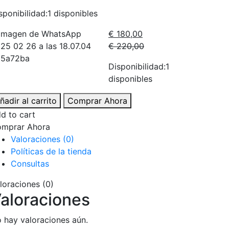
sponibilidad:
1 disponibles
€
180,00
El
El
€
220,00
precio
precio
Disponibilidad:
1
actual
original
disponibles
es:
era:
€ 180,00.
€ 220,00.
tual
ñadir al carrito
Comprar Ahora
d to cart
mprar Ahora
ena
Valoraciones (0)
ntidad
Políticas de la tienda
Consultas
loraciones (0)
aloraciones
 hay valoraciones aún.