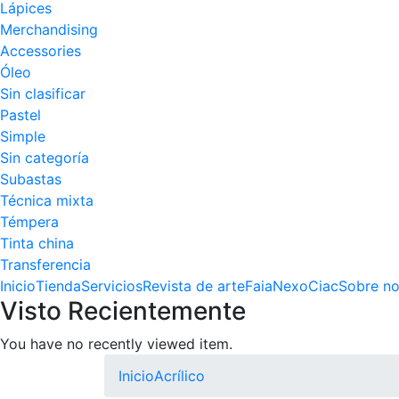
Lápices
Merchandising
Accessories
Óleo
Sin clasificar
Pastel
Simple
Sin categoría
Subastas
Técnica mixta
Témpera
Tinta china
Transferencia
Inicio
Tienda
Servicios
Revista de arte
Faia
Nexo
Ciac
Sobre no
Visto Recientemente
You have no recently viewed item.
Inicio
Acrílico