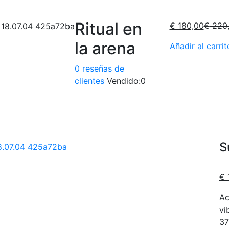
Ritual en
El
€
180,00
€
220
precio
la arena
Añadir al carrit
actual
es:
0
reseñas de
€ 180,
clientes
Vendido:
0
S
€
Ac
vi
37