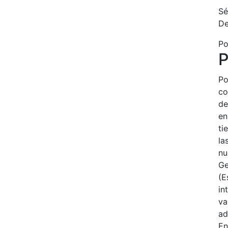
Sé
D
Po
P
Po
co
de
en
ti
la
nu
Ge
(E
in
va
ad
En