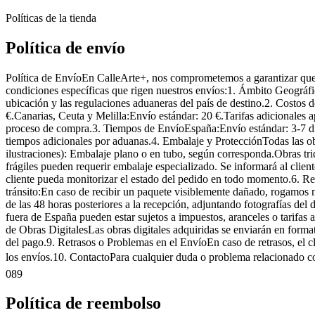
Políticas de la tienda
Política de envío
Política de EnvíoEn CalleArte+, nos comprometemos a garantizar que la
condiciones específicas que rigen nuestros envíos:1. Ámbito Geográfic
ubicación y las regulaciones aduaneras del país de destino.2. Costos
€.Canarias, Ceuta y Melilla:Envío estándar: 20 €.Tarifas adicionales 
proceso de compra.3. Tiempos de EnvíoEspaña:Envío estándar: 3-7 días
tiempos adicionales por aduanas.4. Embalaje y ProtecciónTodas las ob
ilustraciones): Embalaje plano o en tubo, según corresponda.Obras trid
frágiles pueden requerir embalaje especializado. Se informará al cli
cliente pueda monitorizar el estado del pedido en todo momento.6. Re
tránsito:En caso de recibir un paquete visiblemente dañado, rogamos no
de las 48 horas posteriores a la recepción, adjuntando fotografías d
fuera de España pueden estar sujetos a impuestos, aranceles o tarifas
de Obras DigitalesLas obras digitales adquiridas se enviarán en forma
del pago.9. Retrasos o Problemas en el EnvíoEn caso de retrasos, el cl
los envíos.10. ContactoPara cualquier duda o problema relacionado 
089
Política de reembolso