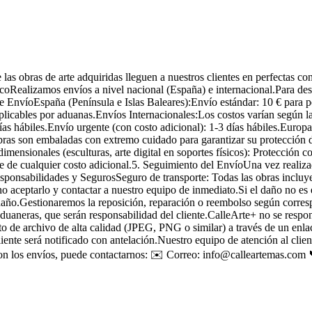
s obras de arte adquiridas lleguen a nuestros clientes en perfectas co
oRealizamos envíos a nivel nacional (España) e internacional.Para dest
 de EnvíoEspaña (Península e Islas Baleares):Envío estándar: 10 € para
aplicables por aduanas.Envíos Internacionales:Los costos varían según la
 hábiles.Envío urgente (con costo adicional): 1-3 días hábiles.Europa:
ras son embaladas con extremo cuidado para garantizar su protección dur
imensionales (esculturas, arte digital en soportes físicos): Protección
ente de cualquier costo adicional.5. Seguimiento del EnvíoUna vez real
sponsabilidades y SegurosSeguro de transporte: Todas las obras incluy
 aceptarlo y contactar a nuestro equipo de inmediato.Si el daño no es e
el daño.Gestionaremos la reposición, reparación o reembolso según cor
 aduaneras, que serán responsabilidad del cliente.CalleArte+ no se respo
to de archivo de alta calidad (JPEG, PNG o similar) a través de un enla
iente será notificado con antelación.Nuestro equipo de atención al clien
con los envíos, puede contactarnos: ✉️ Correo: info@calleartemas.com