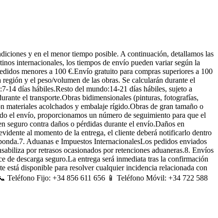
ndiciones y en el menor tiempo posible. A continuación, detallamos las
inos internacionales, los tiempos de envío pueden variar según la
 pedidos menores a 100 €.Envío gratuito para compras superiores a 100
 región y el peso/volumen de las obras. Se calcularán durante el
7-14 días hábiles.Resto del mundo:14-21 días hábiles, sujeto a
ante el transporte.Obras bidimensionales (pinturas, fotografías,
 con materiales acolchados y embalaje rígido.Obras de gran tamaño o
izado el envío, proporcionamos un número de seguimiento para que el
en seguro contra daños o pérdidas durante el envío.Daños en
vidente al momento de la entrega, el cliente deberá notificarlo dentro
responda.7. Aduanas e Impuestos InternacionalesLos pedidos enviados
nsabiliza por retrasos ocasionados por retenciones aduaneras.8. Envíos
ce de descarga seguro.La entrega será inmediata tras la confirmación
te está disponible para resolver cualquier incidencia relacionada con
 📞 Teléfono Fijo: +34 856 611 656 📱 Teléfono Móvil: +34 722 588