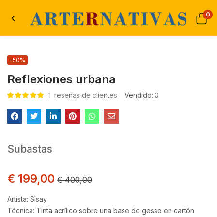
0
-50%
Reflexiones urbana
1
reseñas de clientes
Vendido:
0
Valorado con
1
5.00
de 5 en
base a
valoración de un
cliente
Subastas
€
199,00
€
400,00
Artista: Sisay
Técnica: Tinta acrílico sobre una base de gesso en cartón