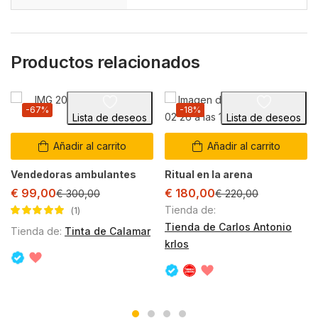
Productos relacionados
-67%
-18%
Lista de deseos
Lista de deseos
Añadir al carrito
Añadir al carrito
Vendedoras ambulantes
Ritual en la arena
€
99,00
€
180,00
€
300,00
€
220,00
Tienda de:
1
Valorado con
Tienda de Carlos Antonio
Tienda de:
Tinta de Calamar
5.00
de 5
krlos