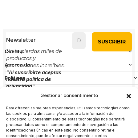
Newsletter
Cuenta
No te pierdas miles de
productos y
Acerca de
promociones increíbles.
"Al suscribirte aceptas
Políticas
nuestra política de
privacidad"
Gestionar consentimiento
Contacto
Para ofrecer las mejores experiencias, utilizamos tecnologías como
Administración:
+(34) 856 61 16 56
las cookies para almacenar y/o acceder a la información del
dispositivo. El consentimiento de estas tecnologías nos permitirá
Soporte:
+(34) 722 58 80 89
procesar datos como el comportamiento de navegación o las
identificaciones únicas en este sitio. No consentir o retirar el
administracion@arternativas.com
consentimiento, puede afectar negativamente a ciertas