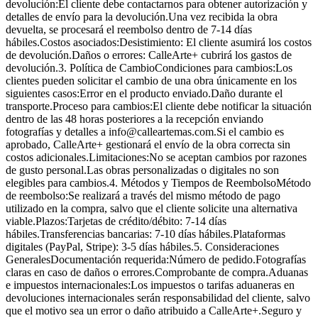
devolución:El cliente debe contactarnos para obtener autorización y
detalles de envío para la devolución.Una vez recibida la obra
devuelta, se procesará el reembolso dentro de 7-14 días
hábiles.Costos asociados:Desistimiento: El cliente asumirá los costos
de devolución.Daños o errores: CalleArte+ cubrirá los gastos de
devolución.3. Política de CambioCondiciones para cambios:Los
clientes pueden solicitar el cambio de una obra únicamente en los
siguientes casos:Error en el producto enviado.Daño durante el
transporte.Proceso para cambios:El cliente debe notificar la situación
dentro de las 48 horas posteriores a la recepción enviando
fotografías y detalles a info@calleartemas.com.Si el cambio es
aprobado, CalleArte+ gestionará el envío de la obra correcta sin
costos adicionales.Limitaciones:No se aceptan cambios por razones
de gusto personal.Las obras personalizadas o digitales no son
elegibles para cambios.4. Métodos y Tiempos de ReembolsoMétodo
de reembolso:Se realizará a través del mismo método de pago
utilizado en la compra, salvo que el cliente solicite una alternativa
viable.Plazos:Tarjetas de crédito/débito: 7-14 días
hábiles.Transferencias bancarias: 7-10 días hábiles.Plataformas
digitales (PayPal, Stripe): 3-5 días hábiles.5. Consideraciones
GeneralesDocumentación requerida:Número de pedido.Fotografías
claras en caso de daños o errores.Comprobante de compra.Aduanas
e impuestos internacionales:Los impuestos o tarifas aduaneras en
devoluciones internacionales serán responsabilidad del cliente, salvo
que el motivo sea un error o daño atribuido a CalleArte+.Seguro y