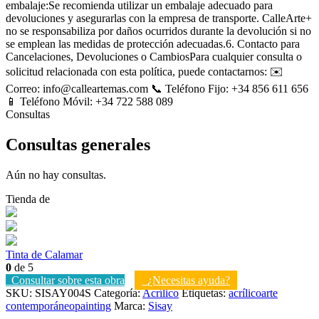
embalaje:Se recomienda utilizar un embalaje adecuado para
devoluciones y asegurarlas con la empresa de transporte. CalleArte+
no se responsabiliza por daños ocurridos durante la devolución si no
se emplean las medidas de protección adecuadas.6. Contacto para
Cancelaciones, Devoluciones o CambiosPara cualquier consulta o
solicitud relacionada con esta política, puede contactarnos: ✉️
Correo: info@calleartemas.com 📞 Teléfono Fijo: +34 856 611 656
📱 Teléfono Móvil: +34 722 588 089
Consultas
Consultas generales
Aún no hay consultas.
Tienda de
Tinta de Calamar
0
de 5
Consultar sobre esta obra
¿Necesitas ayuda?
SKU:
SISAY004S
Categoría:
Acrílico
Etiquetas:
acrílico
arte
contemporáneo
painting
Marca:
Sisay