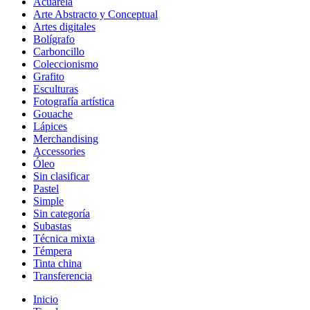
Acuarela
Arte Abstracto y Conceptual
Artes digitales
Bolígrafo
Carboncillo
Coleccionismo
Grafito
Esculturas
Fotografía artística
Gouache
Lápices
Merchandising
Accessories
Óleo
Sin clasificar
Pastel
Simple
Sin categoría
Subastas
Técnica mixta
Témpera
Tinta china
Transferencia
Inicio