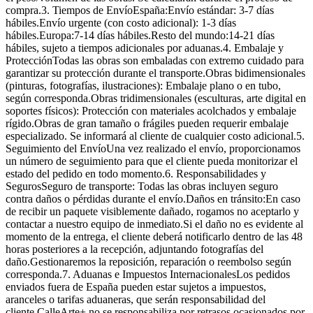
compra.3. Tiempos de EnvíoEspaña:Envío estándar: 3-7 días
hábiles.Envío urgente (con costo adicional): 1-3 días
hábiles.Europa:7-14 días hábiles.Resto del mundo:14-21 días
hábiles, sujeto a tiempos adicionales por aduanas.4. Embalaje y
ProtecciónTodas las obras son embaladas con extremo cuidado para
garantizar su protección durante el transporte.Obras bidimensionales
(pinturas, fotografías, ilustraciones): Embalaje plano o en tubo,
según corresponda.Obras tridimensionales (esculturas, arte digital en
soportes físicos): Protección con materiales acolchados y embalaje
rígido.Obras de gran tamaño o frágiles pueden requerir embalaje
especializado. Se informará al cliente de cualquier costo adicional.5.
Seguimiento del EnvíoUna vez realizado el envío, proporcionamos
un número de seguimiento para que el cliente pueda monitorizar el
estado del pedido en todo momento.6. Responsabilidades y
SegurosSeguro de transporte: Todas las obras incluyen seguro
contra daños o pérdidas durante el envío.Daños en tránsito:En caso
de recibir un paquete visiblemente dañado, rogamos no aceptarlo y
contactar a nuestro equipo de inmediato.Si el daño no es evidente al
momento de la entrega, el cliente deberá notificarlo dentro de las 48
horas posteriores a la recepción, adjuntando fotografías del
daño.Gestionaremos la reposición, reparación o reembolso según
corresponda.7. Aduanas e Impuestos InternacionalesLos pedidos
enviados fuera de España pueden estar sujetos a impuestos,
aranceles o tarifas aduaneras, que serán responsabilidad del
cliente.CalleArte+ no se responsabiliza por retrasos ocasionados por