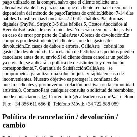
pago utilizado en la compra, salvo que el cliente solicite una
alternativa viable.Los plazos para que el cliente reciba el reembolso
dependerán del método de pago:Tarjetas de crédito/débito: 7-14 días
hábiles.Transferencias bancarias: 7-10 días hábiles.Plataformas
digitales (PayPal, Stripe): 3-5 días hábiles.5. Costos Asociados al
ReembolsoGastos de envío iniciales: No serán reembolsados, salvo
en caso de error por parte de CalleArte+.Costos de devolución:En
compras por desistimiento, el cliente asume los gastos de
devolución.En casos de daños o errores, CalleArte+ cubrirá los
gastos de devolución.6. Cancelación de PedidosLos pedidos pueden
cancelarse antes de su envío.Si el cliente desea cancelar un pedido
ya enviado, se aplicará la política de desistimiento y devolución
correspondiente.7. Garantía de SatisfacciónCalleArte+ se
compromete a garantizar una solución justa y rápida en caso de
inconvenientes. Nuestro objetivo es proteger la confianza de
nuestros clientes y promover una relación positiva con la comunidad
artística.8. ContactoPara cualquier consulta o solicitud de reembolso,
puede contactarnos: ✉️ Correo: info@calleartemas.com 📞 Teléfono
Fijo: +34 856 611 656 📱 Teléfono Móvil: +34 722 588 089
Política de cancelación / devolución /
cambio