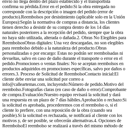
envío no llega dentro del plazo establecido y el transportista
confirma su pérdida.Error en el pedido:Si la obra entregada no
corresponde con la descripción o imagen del pedido (error de
producto).Reembolsos por desistimiento (aplicable solo en la Unión
Europea):Según la normativa de compras a distancia, los clientes
tienen derecho a desistir de su compra dentro de los 14 días
naturales posteriores a la recepción del pedido, siempre que la obra
no haya sido utilizada, alterada o dañada.2. Obras No Elegibles para
ReembolsosObras digitales: Una vez descargadas, no son elegibles
para reembolso debido a la naturaleza del producto.Obras
personalizadas o por encargo: Estas no podrán ser reembolsadas ni
devueltas, salvo en caso de daño durante el transporte o error en el
pedido.Promociones o ventas finales: No se aceptan reembolsos en
productos adquiridos en promociones específicas, salvo por daños o
errores.3. Proceso de Solicitud de ReembolsoContacto inicial:El
cliente debe enviar una solicitud por correo a
info@calleartemas.com, incluyendo:Número de pedido.Motivo del
reembolso.Fotografías claras (en caso de daño o error).Comprobante
de compra.Evaluación:Nuestro equipo revisará la solicitud y dará
una respuesta en un plazo de 7 días hábiles.Aprobación o rechazo:Si
la solicitud es aprobada, procederemos con el reembolso o, si el
cliente lo prefiere, con una reposición de la obra (cuando sea
posible).Si la solicitud es rechazada, se notificará al cliente con los
motivos y, de ser posible, se ofrecerán alternativas.4. Opciones de
ReembolsoEl reembolso se realizará a través del mismo método de