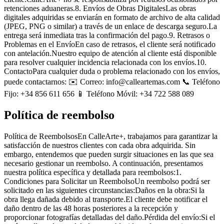
retenciones aduaneras.8. Envíos de Obras DigitalesLas obras
digitales adquiridas se enviarán en formato de archivo de alta calidad
(JPEG, PNG o similar) a través de un enlace de descarga seguro.La
entrega será inmediata tras la confirmación del pago.9. Retrasos o
Problemas en el EnvíoEn caso de retrasos, el cliente será notificado
con antelación.Nuestro equipo de atención al cliente está disponible
para resolver cualquier incidencia relacionada con los envíos.10.
ContactoPara cualquier duda o problema relacionado con los envíos,
puede contactarnos: ✉️ Correo: info@calleartemas.com 📞 Teléfono
Fijo: +34 856 611 656 📱 Teléfono Móvil: +34 722 588 089
Política de reembolso
Política de ReembolsosEn CalleArte+, trabajamos para garantizar la
satisfacción de nuestros clientes con cada obra adquirida. Sin
embargo, entendemos que pueden surgir situaciones en las que sea
necesario gestionar un reembolso. A continuación, presentamos
nuestra política específica y detallada para reembolsos:1.
Condiciones para Solicitar un ReembolsoUn reembolso podrá ser
solicitado en las siguientes circunstancias:Daños en la obra:Si la
obra llega dañada debido al transporte.El cliente debe notificar el
daño dentro de las 48 horas posteriores a la recepción y
proporcionar fotografías detalladas del daño.Pérdida del envío:Si el