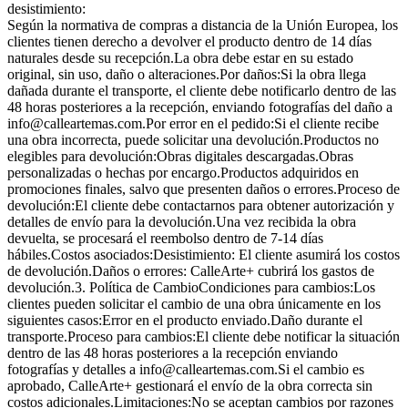
desistimiento:
Según la normativa de compras a distancia de la Unión Europea, los
clientes tienen derecho a devolver el producto dentro de 14 días
naturales desde su recepción.La obra debe estar en su estado
original, sin uso, daño o alteraciones.Por daños:Si la obra llega
dañada durante el transporte, el cliente debe notificarlo dentro de las
48 horas posteriores a la recepción, enviando fotografías del daño a
info@calleartemas.com.Por error en el pedido:Si el cliente recibe
una obra incorrecta, puede solicitar una devolución.Productos no
elegibles para devolución:Obras digitales descargadas.Obras
personalizadas o hechas por encargo.Productos adquiridos en
promociones finales, salvo que presenten daños o errores.Proceso de
devolución:El cliente debe contactarnos para obtener autorización y
detalles de envío para la devolución.Una vez recibida la obra
devuelta, se procesará el reembolso dentro de 7-14 días
hábiles.Costos asociados:Desistimiento: El cliente asumirá los costos
de devolución.Daños o errores: CalleArte+ cubrirá los gastos de
devolución.3. Política de CambioCondiciones para cambios:Los
clientes pueden solicitar el cambio de una obra únicamente en los
siguientes casos:Error en el producto enviado.Daño durante el
transporte.Proceso para cambios:El cliente debe notificar la situación
dentro de las 48 horas posteriores a la recepción enviando
fotografías y detalles a info@calleartemas.com.Si el cambio es
aprobado, CalleArte+ gestionará el envío de la obra correcta sin
costos adicionales.Limitaciones:No se aceptan cambios por razones