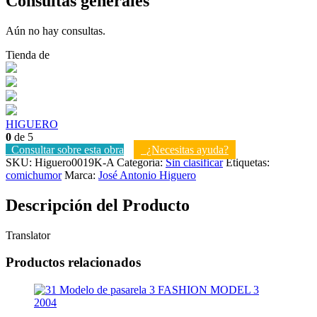
Consultas generales
Aún no hay consultas.
Tienda de
HIGUERO
0
de 5
Consultar sobre esta obra
¿Necesitas ayuda?
SKU:
Higuero0019K-A
Categoría:
Sin clasificar
Etiquetas:
comic
humor
Marca:
José Antonio Higuero
Descripción del Producto
Translator
Productos relacionados