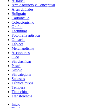
Acuarela
Arte Abstracto y Conceptual
Artes digitales
Bolígrafo
Carboncillo
Coleccionismo
Grafito
Esculturas
Fotografía artística
Gouache
Lápices
Merchandising
Accessories
Óleo
Sin clasificar
Pastel
Simple
Sin categoría
Subastas
Técnica mixta
Témpera
Tinta china
Transferencia
Inicio