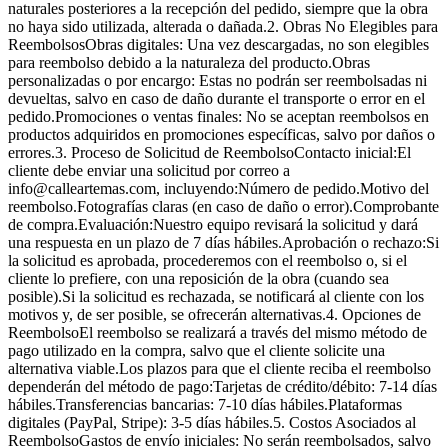
naturales posteriores a la recepción del pedido, siempre que la obra
no haya sido utilizada, alterada o dañada.2. Obras No Elegibles para
ReembolsosObras digitales: Una vez descargadas, no son elegibles
para reembolso debido a la naturaleza del producto.Obras
personalizadas o por encargo: Estas no podrán ser reembolsadas ni
devueltas, salvo en caso de daño durante el transporte o error en el
pedido.Promociones o ventas finales: No se aceptan reembolsos en
productos adquiridos en promociones específicas, salvo por daños o
errores.3. Proceso de Solicitud de ReembolsoContacto inicial:El
cliente debe enviar una solicitud por correo a
info@calleartemas.com, incluyendo:Número de pedido.Motivo del
reembolso.Fotografías claras (en caso de daño o error).Comprobante
de compra.Evaluación:Nuestro equipo revisará la solicitud y dará
una respuesta en un plazo de 7 días hábiles.Aprobación o rechazo:Si
la solicitud es aprobada, procederemos con el reembolso o, si el
cliente lo prefiere, con una reposición de la obra (cuando sea
posible).Si la solicitud es rechazada, se notificará al cliente con los
motivos y, de ser posible, se ofrecerán alternativas.4. Opciones de
ReembolsoEl reembolso se realizará a través del mismo método de
pago utilizado en la compra, salvo que el cliente solicite una
alternativa viable.Los plazos para que el cliente reciba el reembolso
dependerán del método de pago:Tarjetas de crédito/débito: 7-14 días
hábiles.Transferencias bancarias: 7-10 días hábiles.Plataformas
digitales (PayPal, Stripe): 3-5 días hábiles.5. Costos Asociados al
ReembolsoGastos de envío iniciales: No serán reembolsados, salvo