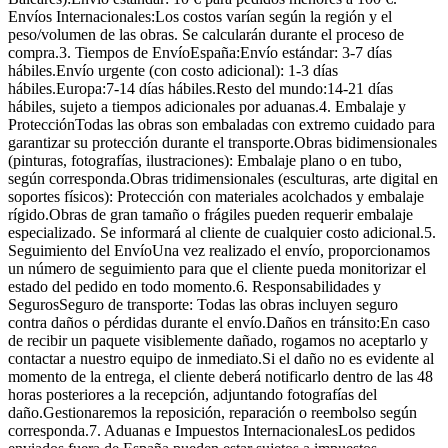
Envíos Internacionales:Los costos varían según la región y el
peso/volumen de las obras. Se calcularán durante el proceso de
compra.3. Tiempos de EnvíoEspaña:Envío estándar: 3-7 días
hábiles.Envío urgente (con costo adicional): 1-3 días
hábiles.Europa:7-14 días hábiles.Resto del mundo:14-21 días
hábiles, sujeto a tiempos adicionales por aduanas.4. Embalaje y
ProtecciónTodas las obras son embaladas con extremo cuidado para
garantizar su protección durante el transporte.Obras bidimensionales
(pinturas, fotografías, ilustraciones): Embalaje plano o en tubo,
según corresponda.Obras tridimensionales (esculturas, arte digital en
soportes físicos): Protección con materiales acolchados y embalaje
rígido.Obras de gran tamaño o frágiles pueden requerir embalaje
especializado. Se informará al cliente de cualquier costo adicional.5.
Seguimiento del EnvíoUna vez realizado el envío, proporcionamos
un número de seguimiento para que el cliente pueda monitorizar el
estado del pedido en todo momento.6. Responsabilidades y
SegurosSeguro de transporte: Todas las obras incluyen seguro
contra daños o pérdidas durante el envío.Daños en tránsito:En caso
de recibir un paquete visiblemente dañado, rogamos no aceptarlo y
contactar a nuestro equipo de inmediato.Si el daño no es evidente al
momento de la entrega, el cliente deberá notificarlo dentro de las 48
horas posteriores a la recepción, adjuntando fotografías del
daño.Gestionaremos la reposición, reparación o reembolso según
corresponda.7. Aduanas e Impuestos InternacionalesLos pedidos