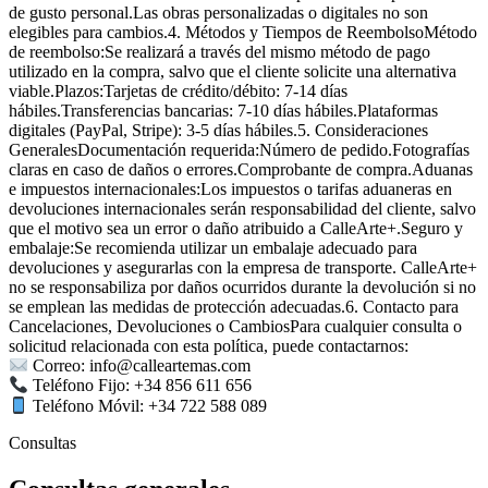
de gusto personal.Las obras personalizadas o digitales no son
elegibles para cambios.4. Métodos y Tiempos de ReembolsoMétodo
de reembolso:Se realizará a través del mismo método de pago
utilizado en la compra, salvo que el cliente solicite una alternativa
viable.Plazos:Tarjetas de crédito/débito: 7-14 días
hábiles.Transferencias bancarias: 7-10 días hábiles.Plataformas
digitales (PayPal, Stripe): 3-5 días hábiles.5. Consideraciones
GeneralesDocumentación requerida:Número de pedido.Fotografías
claras en caso de daños o errores.Comprobante de compra.Aduanas
e impuestos internacionales:Los impuestos o tarifas aduaneras en
devoluciones internacionales serán responsabilidad del cliente, salvo
que el motivo sea un error o daño atribuido a CalleArte+.Seguro y
embalaje:Se recomienda utilizar un embalaje adecuado para
devoluciones y asegurarlas con la empresa de transporte. CalleArte+
no se responsabiliza por daños ocurridos durante la devolución si no
se emplean las medidas de protección adecuadas.6. Contacto para
Cancelaciones, Devoluciones o CambiosPara cualquier consulta o
solicitud relacionada con esta política, puede contactarnos:
Correo: info@calleartemas.com
Teléfono Fijo: +34 856 611 656
Teléfono Móvil: +34 722 588 089
Consultas