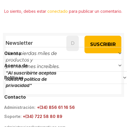
Lo siento, debes estar
conectado
para publicar un comentario.
Newsletter
Cuenta
No te pierdas miles de
productos y
Acerca de
promociones increíbles.
"Al suscribirte aceptas
Políticas
nuestra política de
privacidad"
Contacto
Administración:
+(34) 856 61 16 56
Soporte:
+(34) 722 58 80 89