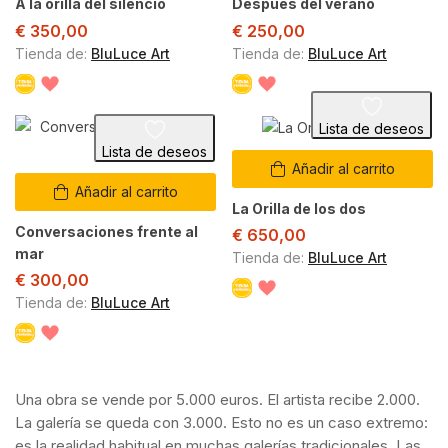
A la orilla del silencio
Después del verano
€
350,00
€
250,00
Tienda de:
BluLuce Art
Tienda de:
BluLuce Art
Lista de deseos
Lista de deseos
Añadir al carrito
Añadir al carrito
La Orilla de los dos
Conversaciones frente al
€
650,00
mar
Tienda de:
BluLuce Art
€
300,00
Tienda de:
BluLuce Art
Una obra se vende por 5.000 euros. El artista recibe 2.000.
La galería se queda con 3.000. Esto no es un caso extremo:
es la realidad habitual en muchas galerías tradicionales. Las