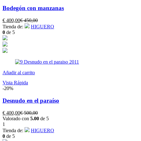
Bodegón con manzanas
El
El
€
400,00
€
450,00
precio
precio
Tienda de:
HIGUERO
actual
original
0
de 5
es:
era:
€ 400,00.
€ 450,00.
Añadir al carrito
Vista Rápida
-20%
Desnudo en el paraíso
El
El
€
400,00
€
500,00
precio
precio
Valorado con
5.00
de 5
actual
original
1
es:
era:
Tienda de:
HIGUERO
€ 400,00.
€ 500,00.
0
de 5