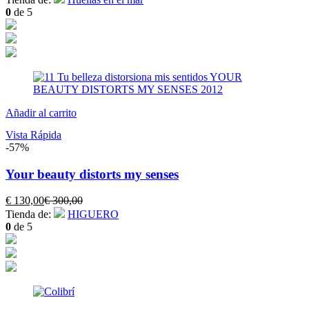
0
de 5
Añadir al carrito
Vista Rápida
-57%
Your beauty distorts my senses
El
El
€
130,00
€
300,00
precio
precio
Tienda de:
HIGUERO
actual
original
0
de 5
es:
era:
€ 130,00.
€ 300,00.