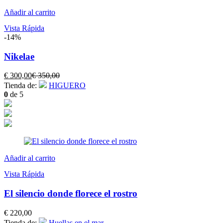
Añadir al carrito
Vista Rápida
-14%
Nikelae
El
El
€
300,00
€
350,00
precio
precio
Tienda de:
HIGUERO
actual
original
0
de 5
es:
era:
€ 300,00.
€ 350,00.
Añadir al carrito
Vista Rápida
El silencio donde florece el rostro
€
220,00
Tienda de:
Huellas en el mar