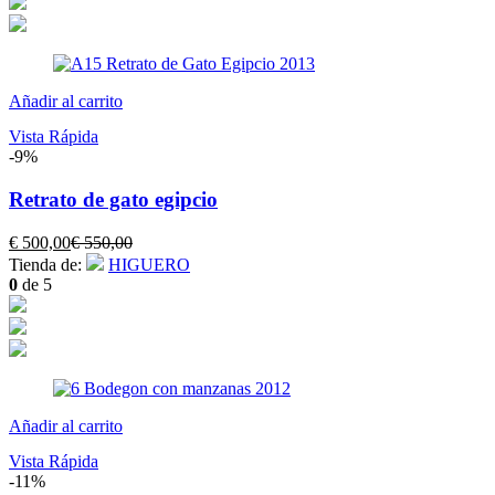
Añadir al carrito
Vista Rápida
-9%
Retrato de gato egipcio
El
El
€
500,00
€
550,00
precio
precio
Tienda de:
HIGUERO
actual
original
0
de 5
es:
era:
€ 500,00.
€ 550,00.
Añadir al carrito
Vista Rápida
-11%