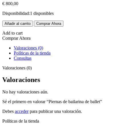
€
800,00
Disponibilidad:
1 disponibles
Piernas
Añadir al carrito
Comprar Ahora
de
bailarina
Add to cart
de
Comprar Ahora
ballet
Valoraciones (0)
cantidad
Políticas de la tienda
Consultas
Valoraciones (0)
Valoraciones
No hay valoraciones aún.
Sé el primero en valorar “Piernas de bailarina de ballet”
Debes
acceder
para publicar una valoración.
Políticas de la tienda