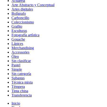
Acuarela
Arte Abstracto y Conceptual
Artes digitales
Bolígrafo
Carboncillo
Coleccionismo
Grafito
Esculturas
Fotografía artística
Gouache
Lápices
Merchandising
Accessories
Óleo
Sin clasificar
Pastel
Simple
Sin categoría
Subastas
Técnica mixta
Témpera
Tinta china
Transferencia
Inicio