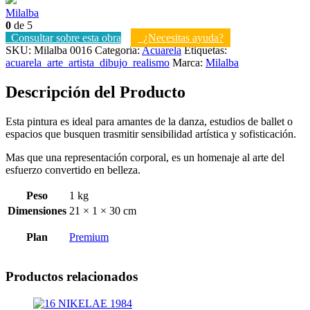
Milalba
0
de 5
Consultar sobre esta obra
¿Necesitas ayuda?
SKU:
Milalba 0016
Categoría:
Acuarela
Etiquetas:
acuarela_arte_
artista_
dibujo_
realismo
Marca:
Milalba
Descripción del Producto
Esta pintura es ideal para amantes de la danza, estudios de ballet o
espacios que busquen trasmitir sensibilidad artística y sofisticación.
Mas que una representación corporal, es un homenaje al arte del
esfuerzo convertido en belleza.
Peso
1 kg
Dimensiones
21 × 1 × 30 cm
Plan
Premium
Productos relacionados