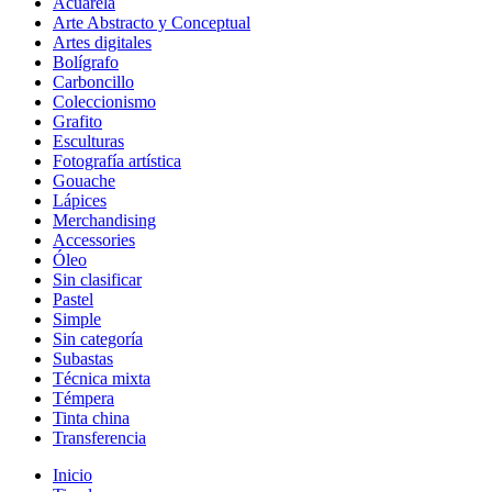
Acuarela
Arte Abstracto y Conceptual
Artes digitales
Bolígrafo
Carboncillo
Coleccionismo
Grafito
Esculturas
Fotografía artística
Gouache
Lápices
Merchandising
Accessories
Óleo
Sin clasificar
Pastel
Simple
Sin categoría
Subastas
Técnica mixta
Témpera
Tinta china
Transferencia
Inicio