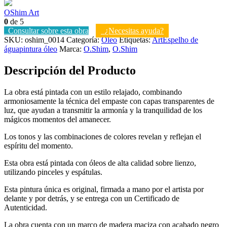
OShim Art
0
de 5
Consultar sobre esta obra
¿Necesitas ayuda?
SKU:
oshim_0014
Categoría:
Óleo
Etiquetas:
Art
Espelho de
água
pintura óleo
Marca:
O.Shim
,
O.Shim
Descripción del Producto
La obra está pintada con un estilo relajado, combinando
armoniosamente la técnica del empaste con capas transparentes de
luz, que ayudan a transmitir la armonía y la tranquilidad de los
mágicos momentos del amanecer.
Los tonos y las combinaciones de colores revelan y reflejan el
espíritu del momento.
Esta obra está pintada con óleos de alta calidad sobre lienzo,
utilizando pinceles y espátulas.
Esta pintura única es original, firmada a mano por el artista por
delante y por detrás, y se entrega con un Certificado de
Autenticidad.
La obra cuenta con un marco de madera maciza con acabado negro