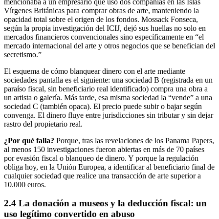
mencionaba a un empresario que usó dos compañías en las Islas
Vírgenes Británicas para comprar obras de arte, manteniendo la
opacidad total sobre el origen de los fondos. Mossack Fonseca,
según la propia investigación del ICIJ, dejó sus huellas no solo en
mercados financieros convencionales sino específicamente en “el
mercado internacional del arte y otros negocios que se benefician del
secretismo.”
El esquema de cómo blanquear dinero con el arte mediante
sociedades pantalla es el siguiente: una sociedad B (registrada en un
paraíso fiscal, sin beneficiario real identificado) compra una obra a
un artista o galería. Más tarde, esa misma sociedad la “vende” a una
sociedad C (también opaca). El precio puede subir o bajar según
convenga. El dinero fluye entre jurisdicciones sin tributar y sin dejar
rastro del propietario real.
¿Por qué falla?
Porque, tras las revelaciones de los Panama Papers,
al menos 150 investigaciones fueron abiertas en más de 70 países
por evasión fiscal o blanqueo de dinero. Y porque la regulación
obliga hoy, en la Unión Europea, a identificar al beneficiario final de
cualquier sociedad que realice una transacción de arte superior a
10.000 euros.
2.4 La donación a museos y la deducción fiscal: un
uso legítimo convertido en abuso