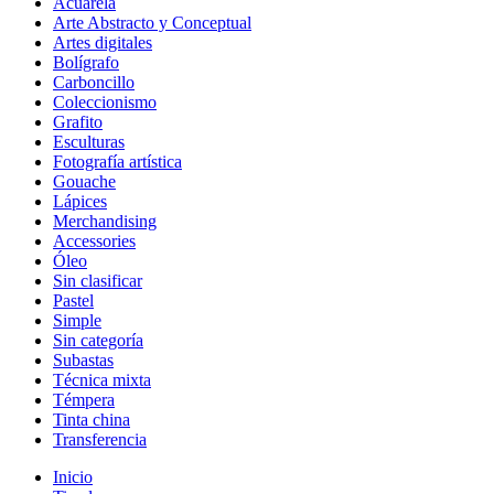
Acuarela
Arte Abstracto y Conceptual
Artes digitales
Bolígrafo
Carboncillo
Coleccionismo
Grafito
Esculturas
Fotografía artística
Gouache
Lápices
Merchandising
Accessories
Óleo
Sin clasificar
Pastel
Simple
Sin categoría
Subastas
Técnica mixta
Témpera
Tinta china
Transferencia
Inicio