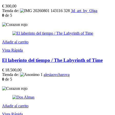
€
300,00
Tienda de:
3d_art_by_Olga
0
de 5
Añadir al carrito
Vista Rápida
El laberinto del tiempo / The Labyrinth of Time
€
18.500,00
Tienda de:
alesiaovcharova
0
de 5
Añadir al carrito
Vista Rápida