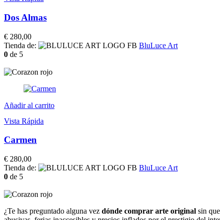
Dos Almas
€
280,00
Tienda de:
BluLuce Art
0
de 5
Añadir al carrito
Vista Rápida
Carmen
€
280,00
Tienda de:
BluLuce Art
0
de 5
¿Te has preguntado alguna vez
dónde comprar arte original
sin que
abusivas, ferias inaccesibles y precios inflados por el prestigio del i