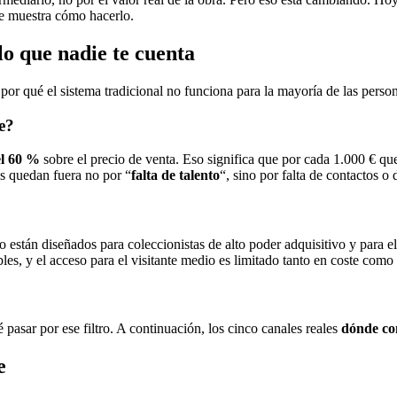
 te muestra cómo hacerlo.
lo que nadie te cuenta
por qué el sistema tradicional no funciona para la mayoría de las perso
e?
el 60 %
sobre el precio de venta. Eso significa que por cada 1.000 € que p
os quedan fuera no por “
falta de talento
“, sino por falta de contactos o
stán diseñados para coleccionistas de alto poder adquisitivo y para el n
les, y el acceso para el visitante medio es limitado tanto en coste como 
 pasar por ese filtro. A continuación, los cinco canales reales
dónde co
e