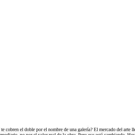
 te cobren el doble por el nombre de una galería? El mercado del arte 
ntermediario, no por el valor real de la obra. Pero eso está cambiando. H