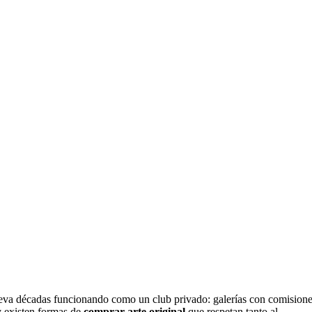
lleva décadas funcionando como un club privado: galerías con comision
oy existen formas de
comprar arte original
que respetan tanto al