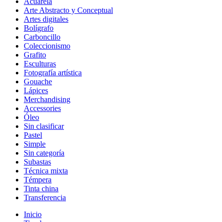
Acuarela
Arte Abstracto y Conceptual
Artes digitales
Bolígrafo
Carboncillo
Coleccionismo
Grafito
Esculturas
Fotografía artística
Gouache
Lápices
Merchandising
Accessories
Óleo
Sin clasificar
Pastel
Simple
Sin categoría
Subastas
Técnica mixta
Témpera
Tinta china
Transferencia
Inicio