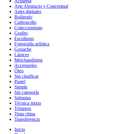
Acuarela
Arte Abstracto y Conceptual
Artes digitales
Bolígrafo
Carboncillo
Coleccionismo
Grafito
Esculturas
Fotografía artística
Gouache
Lápices
Merchandising
Accessories
Óleo
Sin clasificar
Pastel
Simple
Sin categoría
Subastas
Técnica mixta
Témpera
Tinta china
Transferencia
Inicio