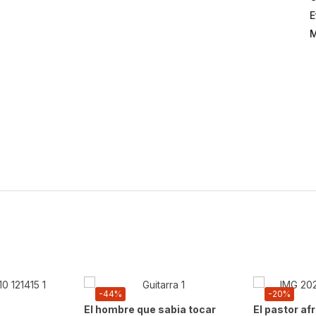
E
M
-44%
-20%
El hombre que sabia tocar
El pastor af