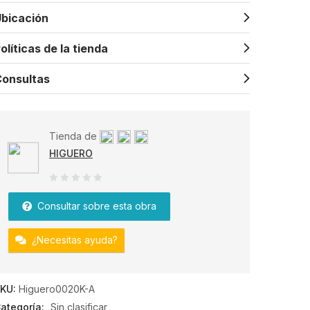
bicación
olíticas de la tienda
onsultas
Tienda de
HIGUERO
0
Consultar sobre esta obra
de
5
¿Necesitas ayuda?
KU:
Higuero0020K-A
ategoría:
Sin clasificar