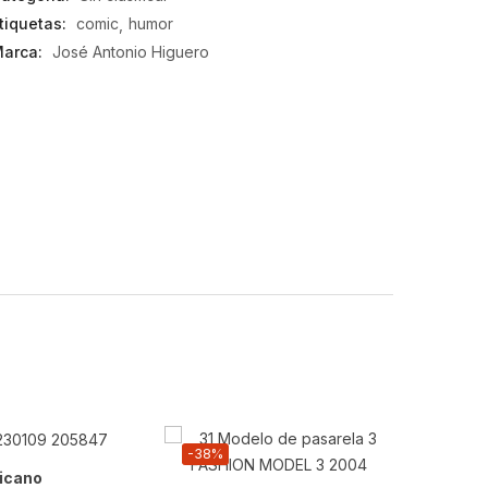
tiquetas:
comic
humor
arca:
José Antonio Higuero
-38%
-47%
ricano
Atunes