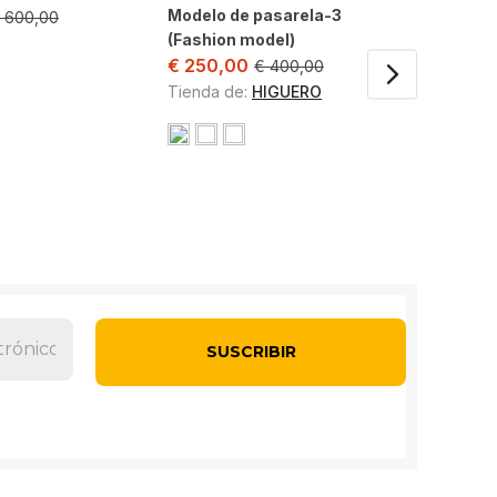
€
480,
Modelo de pasarela-3
600,00
(Fashion model)
€
250,00
€
400,00
Tienda de:
HIGUERO