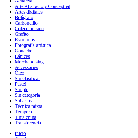
Acuarela
Arte Abstracto y Conceptual
Artes digitales
Bolígrafo
Carboncillo
Coleccionismo
Grafito
Esculturas
Fotografía artística
Gouache
Lápices
Merchandising
Accessories
Óleo
Sin clasificar
Pastel
Simple
Sin categoría
Subastas
Técnica mixta
Témpera
Tinta china
Transferencia
Inicio