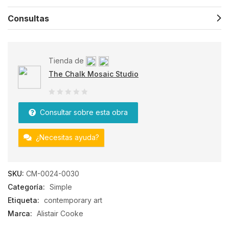
Consultas
Tienda de
The Chalk Mosaic Studio
0
Consultar sobre esta obra
de
5
¿Necesitas ayuda?
SKU:
CM-0024-0030
Categoría:
Simple
Etiqueta:
contemporary art
Marca:
Alistair Cooke