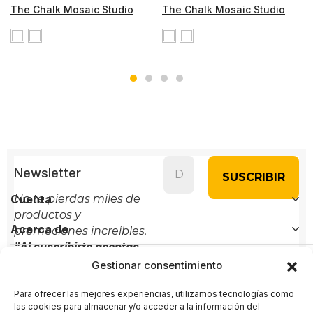
The Chalk Mosaic Studio
The Chalk Mosaic Studio
Newsletter
Cuenta
No te pierdas miles de
productos y
Acerca de
promociones increíbles.
"Al suscribirte aceptas
Políticas
nuestra política de
Gestionar consentimiento
privacidad"
Para ofrecer las mejores experiencias, utilizamos tecnologías como
Contacto
las cookies para almacenar y/o acceder a la información del