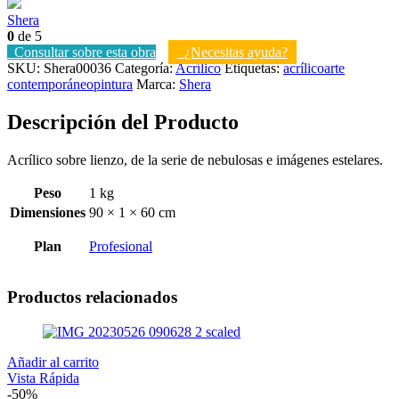
Shera
0
de 5
Consultar sobre esta obra
¿Necesitas ayuda?
SKU:
Shera00036
Categoría:
Acrílico
Etiquetas:
acrílico
arte
contemporáneo
pintura
Marca:
Shera
Descripción del Producto
Acrílico sobre lienzo, de la serie de nebulosas e imágenes estelares.
Peso
1 kg
Dimensiones
90 × 1 × 60 cm
Plan
Profesional
Productos relacionados
Añadir al carrito
Vista Rápida
-50%