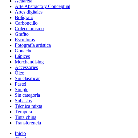
Acuarela
Arte Abstracto y Conceptual
Artes digitales
Bolígrafo
Carboncillo
Coleccionismo
Grafito
Esculturas
Fotografía artística
Gouache
Lápices
Merchandising
Accessories
Óleo
Sin clasificar
Pastel
Simple
Sin categoría
Subastas
Técnica mixta
Témpera
Tinta china
Transferencia
Inicio