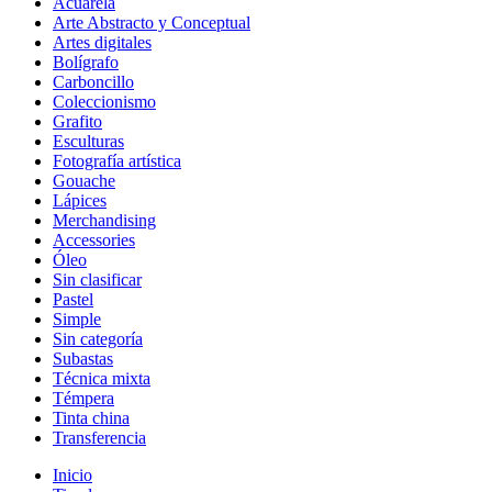
Acuarela
Arte Abstracto y Conceptual
Artes digitales
Bolígrafo
Carboncillo
Coleccionismo
Grafito
Esculturas
Fotografía artística
Gouache
Lápices
Merchandising
Accessories
Óleo
Sin clasificar
Pastel
Simple
Sin categoría
Subastas
Técnica mixta
Témpera
Tinta china
Transferencia
Inicio