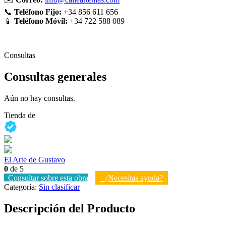
📞
Teléfono Fijo:
+34 856 611 656
📱
Teléfono Móvil:
+34 722 588 089
Consultas
Consultas generales
Aún no hay consultas.
Tienda de
El Arte de Gustavo
0
de 5
Consultar sobre esta obra
¿Necesitas ayuda?
Categoría:
Sin clasificar
Descripción del Producto