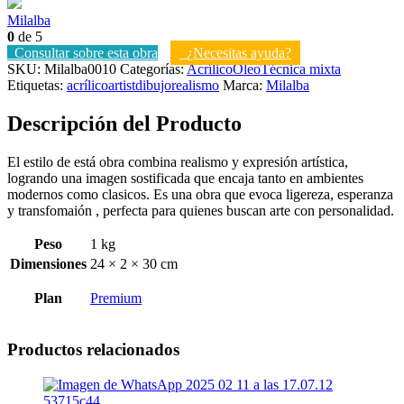
Milalba
0
de 5
Consultar sobre esta obra
¿Necesitas ayuda?
SKU:
Milalba0010
Categorías:
Acrílico
Óleo
Técnica mixta
Etiquetas:
acrílico
artist
dibujo
realismo
Marca:
Milalba
Descripción del Producto
El estilo de está obra combina realismo y expresión artística,
logrando una imagen sostificada que encaja tanto en ambientes
modernos como clasicos. Es una obra que evoca ligereza, esperanza
y transfomaión , perfecta para quienes buscan arte con personalidad.
Peso
1 kg
Dimensiones
24 × 2 × 30 cm
Plan
Premium
Productos relacionados