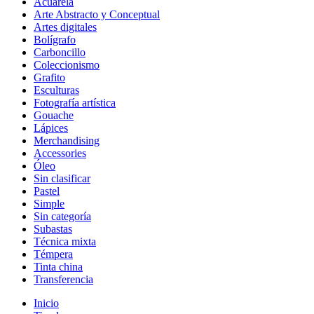
Acuarela
Arte Abstracto y Conceptual
Artes digitales
Bolígrafo
Carboncillo
Coleccionismo
Grafito
Esculturas
Fotografía artística
Gouache
Lápices
Merchandising
Accessories
Óleo
Sin clasificar
Pastel
Simple
Sin categoría
Subastas
Técnica mixta
Témpera
Tinta china
Transferencia
Inicio