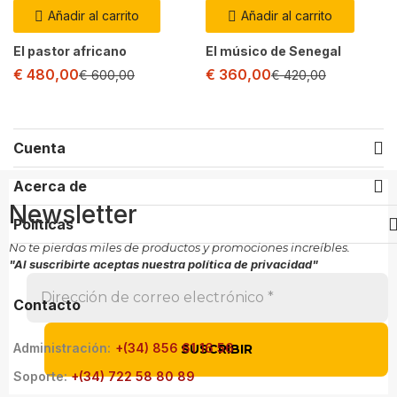
Añadir al carrito
Añadir al carrito
El pastor africano
El músico de Senegal
€
480,00
El
El
€
360,00
El
El
€
600,00
€
420,00
precio
precio
precio
precio
actual
original
actual
original
es:
era:
es:
era:
Cuenta
€ 480,00.
€ 600,00.
€ 360,00.
€ 420,00.
Acerca de
Newsletter
Políticas
No te pierdas miles de productos y promociones increíbles.
"Al suscribirte aceptas nuestra política de privacidad"
Contacto
Administración:
+(34) 856 61 16 56
Soporte:
+(34) 722 58 80 89