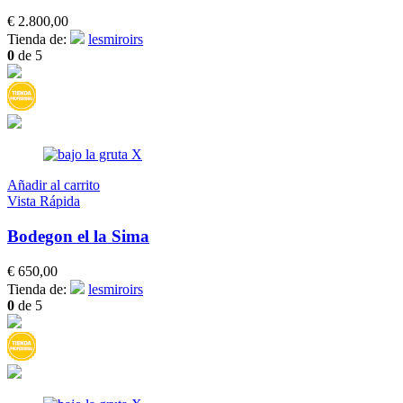
€
2.800,00
Tienda de:
lesmiroirs
0
de 5
Añadir al carrito
Vista Rápida
Bodegon el la Sima
€
650,00
Tienda de:
lesmiroirs
0
de 5