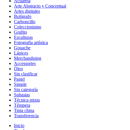
Acuarela
Arte Abstracto y Conceptual
Artes digitales
Bolígrafo
Carboncillo
Coleccionismo
Grafito
Esculturas
Fotografía artística
Gouache
Lápices
Merchandising
Accessories
Óleo
Sin clasificar
Pastel
Simple
Sin categoría
Subastas
Técnica mixta
Témpera
Tinta china
Transferencia
Inicio