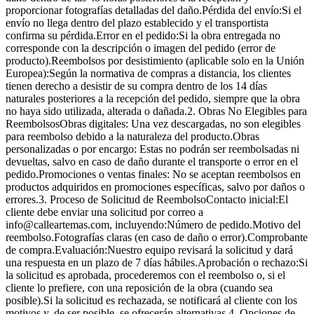
proporcionar fotografías detalladas del daño.Pérdida del envío:Si el
envío no llega dentro del plazo establecido y el transportista
confirma su pérdida.Error en el pedido:Si la obra entregada no
corresponde con la descripción o imagen del pedido (error de
producto).Reembolsos por desistimiento (aplicable solo en la Unión
Europea):Según la normativa de compras a distancia, los clientes
tienen derecho a desistir de su compra dentro de los 14 días
naturales posteriores a la recepción del pedido, siempre que la obra
no haya sido utilizada, alterada o dañada.2. Obras No Elegibles para
ReembolsosObras digitales: Una vez descargadas, no son elegibles
para reembolso debido a la naturaleza del producto.Obras
personalizadas o por encargo: Estas no podrán ser reembolsadas ni
devueltas, salvo en caso de daño durante el transporte o error en el
pedido.Promociones o ventas finales: No se aceptan reembolsos en
productos adquiridos en promociones específicas, salvo por daños o
errores.3. Proceso de Solicitud de ReembolsoContacto inicial:El
cliente debe enviar una solicitud por correo a
info@calleartemas.com, incluyendo:Número de pedido.Motivo del
reembolso.Fotografías claras (en caso de daño o error).Comprobante
de compra.Evaluación:Nuestro equipo revisará la solicitud y dará
una respuesta en un plazo de 7 días hábiles.Aprobación o rechazo:Si
la solicitud es aprobada, procederemos con el reembolso o, si el
cliente lo prefiere, con una reposición de la obra (cuando sea
posible).Si la solicitud es rechazada, se notificará al cliente con los
motivos y, de ser posible, se ofrecerán alternativas.4. Opciones de