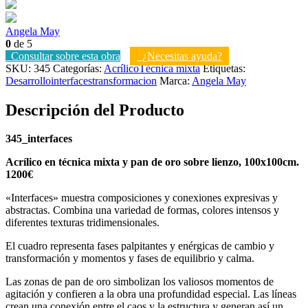
Angela May
0
de 5
Consultar sobre esta obra
¿Necesitas ayuda?
SKU:
345
Categorías:
Acrílico
Técnica mixta
Etiquetas:
Desarrollo
interfaces
transformacion
Marca:
Angela May
Descripción del Producto
345_interfaces
Acrílico en técnica mixta y pan de oro sobre lienzo, 100x100cm.
1200€
«Interfaces» muestra composiciones y conexiones expresivas y
abstractas. Combina una variedad de formas, colores intensos y
diferentes texturas tridimensionales.
El cuadro representa fases palpitantes y enérgicas de cambio y
transformación y momentos y fases de equilibrio y calma.
Las zonas de pan de oro simbolizan los valiosos momentos de
agitación y confieren a la obra una profundidad especial. Las líneas
crean una conexión entre el caos y la estructura y generan así un