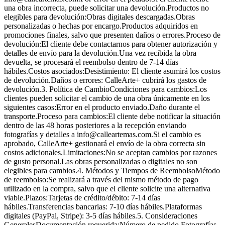
una obra incorrecta, puede solicitar una devolución.Productos no
elegibles para devolución:Obras digitales descargadas.Obras
personalizadas o hechas por encargo.Productos adquiridos en
promociones finales, salvo que presenten daños o errores.Proceso de
devolución:El cliente debe contactarnos para obtener autorización y
detalles de envío para la devolución.Una vez recibida la obra
devuelta, se procesará el reembolso dentro de 7-14 días
hábiles.Costos asociados:Desistimiento: El cliente asumirá los costos
de devolución.Daños o errores: CalleArte+ cubrirá los gastos de
devolución.3. Política de CambioCondiciones para cambios:Los
clientes pueden solicitar el cambio de una obra únicamente en los
siguientes casos:Error en el producto enviado.Daño durante el
transporte.Proceso para cambios:El cliente debe notificar la situación
dentro de las 48 horas posteriores a la recepción enviando
fotografías y detalles a info@calleartemas.com.Si el cambio es
aprobado, CalleArte+ gestionará el envío de la obra correcta sin
costos adicionales.Limitaciones:No se aceptan cambios por razones
de gusto personal.Las obras personalizadas o digitales no son
elegibles para cambios.4. Métodos y Tiempos de ReembolsoMétodo
de reembolso:Se realizará a través del mismo método de pago
utilizado en la compra, salvo que el cliente solicite una alternativa
viable.Plazos:Tarjetas de crédito/débito: 7-14 días
hábiles.Transferencias bancarias: 7-10 días hábiles.Plataformas
digitales (PayPal, Stripe): 3-5 días hábiles.5. Consideraciones
GeneralesDocumentación requerida:Número de pedido.Fotografías