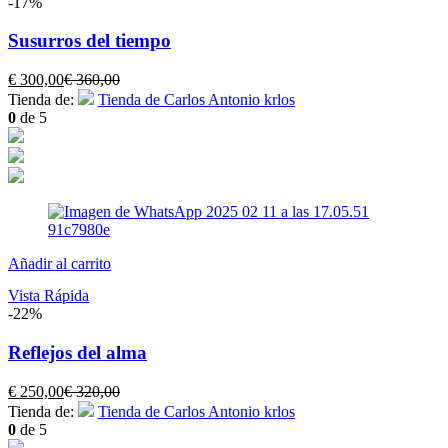
-17%
Susurros del tiempo
El
El
€
300,00
€
360,00
precio
precio
Tienda de:
Tienda de Carlos Antonio krlos
actual
original
0
de 5
es:
era:
€ 300,00.
€ 360,00.
Añadir al carrito
Vista Rápida
-22%
Reflejos del alma
El
El
€
250,00
€
320,00
precio
precio
Tienda de:
Tienda de Carlos Antonio krlos
actual
original
0
de 5
es:
era: