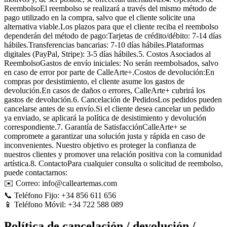
ReembolsoEl reembolso se realizará a través del mismo método de
pago utilizado en la compra, salvo que el cliente solicite una
alternativa viable.Los plazos para que el cliente reciba el reembolso
dependerán del método de pago:Tarjetas de crédito/débito: 7-14 días
hábiles.Transferencias bancarias: 7-10 días hábiles.Plataformas
digitales (PayPal, Stripe): 3-5 días hábiles.5. Costos Asociados al
ReembolsoGastos de envío iniciales: No serán reembolsados, salvo
en caso de error por parte de CalleArte+.Costos de devolución:En
compras por desistimiento, el cliente asume los gastos de
devolución.En casos de daños o errores, CalleArte+ cubrirá los
gastos de devolución.6. Cancelación de PedidosLos pedidos pueden
cancelarse antes de su envío.Si el cliente desea cancelar un pedido
ya enviado, se aplicará la política de desistimiento y devolución
correspondiente.7. Garantía de SatisfacciónCalleArte+ se
compromete a garantizar una solución justa y rápida en caso de
inconvenientes. Nuestro objetivo es proteger la confianza de
nuestros clientes y promover una relación positiva con la comunidad
artística.8. ContactoPara cualquier consulta o solicitud de reembolso,
puede contactarnos:
✉️ Correo: info@calleartemas.com
📞 Teléfono Fijo: +34 856 611 656
📱 Teléfono Móvil: +34 722 588 089
Política de cancelación / devolución /