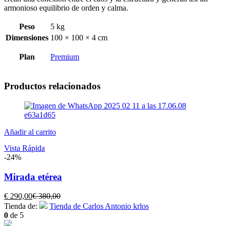
armonioso equilibrio de orden y calma.
Peso
5 kg
Dimensiones
100 × 100 × 4 cm
Plan
Premium
Productos relacionados
Añadir al carrito
Vista Rápida
-24%
Mirada etérea
El
El
€
290,00
€
380,00
precio
precio
Tienda de:
Tienda de Carlos Antonio krlos
actual
original
0
de 5
es:
era: