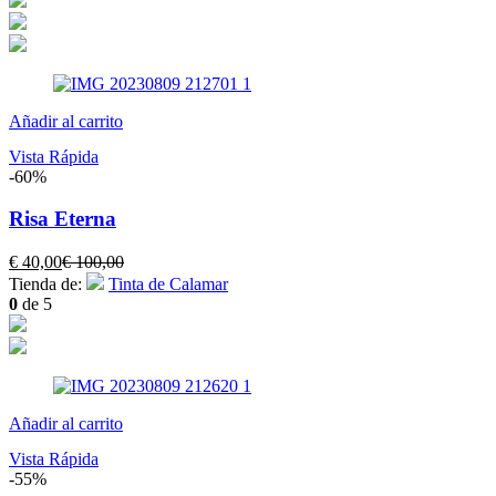
€ 250,00.
€ 320,00.
Añadir al carrito
Vista Rápida
-60%
Risa Eterna
El
El
€
40,00
€
100,00
precio
precio
Tienda de:
Tinta de Calamar
actual
original
0
de 5
es:
era:
€ 40,00.
€ 100,00.
Añadir al carrito
Vista Rápida
-55%