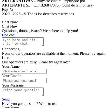
ARTERNATIVAS
– Proyecto cultural impulsado por
ARTENARTE SL · CIF B26847376 · Conil de la Frontera ·
España
2020 · 2026 - © Todos los derechos reservados
Chat Now
Chat Now
Questions, doubts, issues? We're here to help you!
End chat
Connecting...
None of our operators are available at the moment. Please, try again
later.
Our operators are busy. Please try again later
Your Name
:
Your Email
:
Your Message
:
Send
Have you got question? Write to us!
Your Name
: