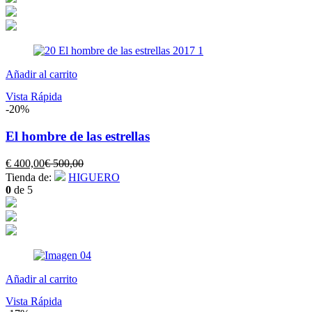
€ 290,00.
€ 380,00.
Añadir al carrito
Vista Rápida
-20%
El hombre de las estrellas
El
El
€
400,00
€
500,00
precio
precio
Tienda de:
HIGUERO
actual
original
0
de 5
es:
era:
€ 400,00.
€ 500,00.
Añadir al carrito
Vista Rápida