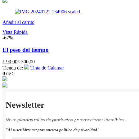
Añadir al carrito
Vista Rápida
-67%
El peso del tiempo
El
El
€
99,00
€
300,00
precio
precio
Tienda de:
Tinta de Calamar
actual
original
0
de 5
es:
era:
€ 99,00.
€ 300,00.
Newsletter
No te pierdas miles de productos y promociones increíbles.
"Al suscribirte aceptas nuestra política de privacidad"