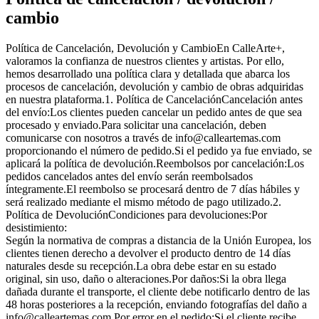
cambio
Política de Cancelación, Devolución y CambioEn CalleArte+,
valoramos la confianza de nuestros clientes y artistas. Por ello,
hemos desarrollado una política clara y detallada que abarca los
procesos de cancelación, devolución y cambio de obras adquiridas
en nuestra plataforma.1. Política de CancelaciónCancelación antes
del envío:Los clientes pueden cancelar un pedido antes de que sea
procesado y enviado.Para solicitar una cancelación, deben
comunicarse con nosotros a través de info@calleartemas.com
proporcionando el número de pedido.Si el pedido ya fue enviado, se
aplicará la política de devolución.Reembolsos por cancelación:Los
pedidos cancelados antes del envío serán reembolsados
íntegramente.El reembolso se procesará dentro de 7 días hábiles y
será realizado mediante el mismo método de pago utilizado.2.
Política de DevoluciónCondiciones para devoluciones:Por
desistimiento:
Según la normativa de compras a distancia de la Unión Europea, los
clientes tienen derecho a devolver el producto dentro de 14 días
naturales desde su recepción.La obra debe estar en su estado
original, sin uso, daño o alteraciones.Por daños:Si la obra llega
dañada durante el transporte, el cliente debe notificarlo dentro de las
48 horas posteriores a la recepción, enviando fotografías del daño a
info@calleartemas.com.Por error en el pedido:Si el cliente recibe