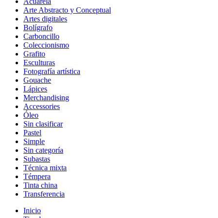
Acuarela
Arte Abstracto y Conceptual
Artes digitales
Bolígrafo
Carboncillo
Coleccionismo
Grafito
Esculturas
Fotografía artística
Gouache
Lápices
Merchandising
Accessories
Óleo
Sin clasificar
Pastel
Simple
Sin categoría
Subastas
Técnica mixta
Témpera
Tinta china
Transferencia
Inicio