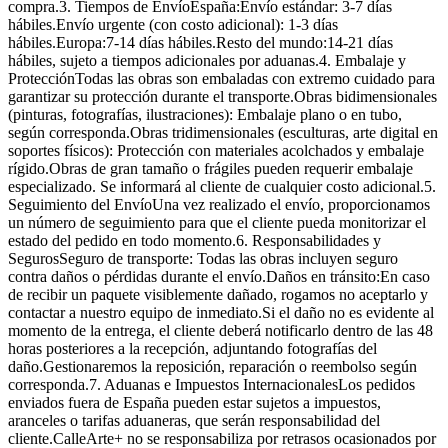
compra.3. Tiempos de EnvíoEspaña:Envío estándar: 3-7 días
hábiles.Envío urgente (con costo adicional): 1-3 días
hábiles.Europa:7-14 días hábiles.Resto del mundo:14-21 días
hábiles, sujeto a tiempos adicionales por aduanas.4. Embalaje y
ProtecciónTodas las obras son embaladas con extremo cuidado para
garantizar su protección durante el transporte.Obras bidimensionales
(pinturas, fotografías, ilustraciones): Embalaje plano o en tubo,
según corresponda.Obras tridimensionales (esculturas, arte digital en
soportes físicos): Protección con materiales acolchados y embalaje
rígido.Obras de gran tamaño o frágiles pueden requerir embalaje
especializado. Se informará al cliente de cualquier costo adicional.5.
Seguimiento del EnvíoUna vez realizado el envío, proporcionamos
un número de seguimiento para que el cliente pueda monitorizar el
estado del pedido en todo momento.6. Responsabilidades y
SegurosSeguro de transporte: Todas las obras incluyen seguro
contra daños o pérdidas durante el envío.Daños en tránsito:En caso
de recibir un paquete visiblemente dañado, rogamos no aceptarlo y
contactar a nuestro equipo de inmediato.Si el daño no es evidente al
momento de la entrega, el cliente deberá notificarlo dentro de las 48
horas posteriores a la recepción, adjuntando fotografías del
daño.Gestionaremos la reposición, reparación o reembolso según
corresponda.7. Aduanas e Impuestos InternacionalesLos pedidos
enviados fuera de España pueden estar sujetos a impuestos,
aranceles o tarifas aduaneras, que serán responsabilidad del
cliente.CalleArte+ no se responsabiliza por retrasos ocasionados por