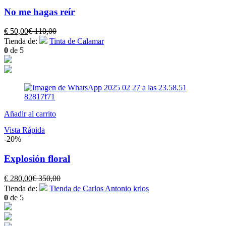
No me hagas reír
El
El
€
50,00
€
110,00
precio
precio
Tienda de:
Tinta de Calamar
actual
original
0
de 5
es:
era:
€ 50,00.
€ 110,00.
Añadir al carrito
Vista Rápida
-20%
Explosión floral
El
El
€
280,00
€
350,00
precio
precio
Tienda de:
Tienda de Carlos Antonio krlos
actual
original
0
de 5
es:
era:
€ 280,00.
€ 350,00.