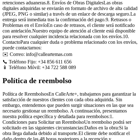
retenciones aduaneras.8. Envíos de Obras DigitalesLas obras
digitales adquiridas se enviarán en formato de archivo de alta calidad
(JPEG, PNG o similar) a través de un enlace de descarga seguro.La
entrega será inmediata tras la confirmación del pago.9. Retrasos o
Problemas en el EnvíoEn caso de retrasos, el cliente será notificado
con antelación.Nuestro equipo de atención al cliente está disponible
para resolver cualquier incidencia relacionada con los envíos.10.
ContactoPara cualquier duda o problema relacionado con los envíos,
puede contactarnos:
✉️ Correo: info@calleartemas.com
📞 Teléfono Fijo: +34 856 611 656
📱 Teléfono Móvil: +34 722 588 089
Política de reembolso
Política de ReembolsosEn CalleArte+, trabajamos para garantizar la
satisfacción de nuestros clientes con cada obra adquirida. Sin
embargo, entendemos que pueden surgir situaciones en las que sea
necesario gestionar un reembolso. A continuación, presentamos
nuestra política específica y detallada para reembolsos:1.
Condiciones para Solicitar un ReembolsoUn reembolso podrá ser
solicitado en las siguientes circunstancias:Daños en la obra:Si la
obra llega dañada debido al transporte.El cliente debe notificar el
daño dentro de las 48 horas posteriores a la recepción y