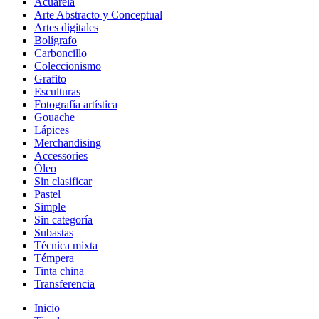
Acuarela
Arte Abstracto y Conceptual
Artes digitales
Bolígrafo
Carboncillo
Coleccionismo
Grafito
Esculturas
Fotografía artística
Gouache
Lápices
Merchandising
Accessories
Óleo
Sin clasificar
Pastel
Simple
Sin categoría
Subastas
Técnica mixta
Témpera
Tinta china
Transferencia
Inicio