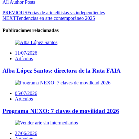
All Author Posts
Post
PREVIOUS
Ferias de arte elitistas vs independientes
NEXT
Tendencias en arte contemporáneo 2025
navigation
Publicaciones relacionadas
Posted
11/07/2026
on
Artículos
Alba López Santos: directora de la Ruta FAIA
Posted
05/07/2026
on
Artículos
Programa NEXO: 7 claves de movilidad 2026
Posted
27/06/2026
on
Artículos