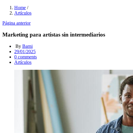
Home
/
Artículos
Página anterior
Marketing para artistas sin intermediarios
By
Barni
Posted
29/01/2025
on
0
comments
Artículos