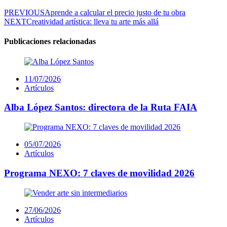
Post
PREVIOUS
Aprende a calcular el precio justo de tu obra
NEXT
Creatividad artística: lleva tu arte más allá
navigation
Publicaciones relacionadas
Posted
11/07/2026
on
Artículos
Alba López Santos: directora de la Ruta FAIA
Posted
05/07/2026
on
Artículos
Programa NEXO: 7 claves de movilidad 2026
Posted
27/06/2026
on
Artículos