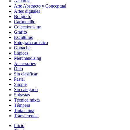
Acuarela
Arte Abstracto y Conceptual
Artes digitales
Bolígrafo
Carboncillo
Coleccionismo
Grafito
Esculturas
Fotografía artística
Gouache
Lápices
Merchandising
Accessories
Óleo
Sin clasificar
Pastel
Simple
Sin categoría
Subastas
Técnica mixta
Témpera
Tinta china
Transferencia
Inicio