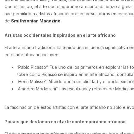
Con el tiempo, el arte contemporáneo africano comenzó a ganar vi
han permitido a artistas africanos presentar sus obras en escenar
de
Smithsonian Magazine
.
Artistas occidentales inspirados en el arte africano
El arte africano tradicional ha tenido una influencia significativ
en el arte africano incluyen:
“Pablo Picasso”: Fue uno de los primeros en explorar las fo
sobre cómo Picasso se inspiró en el arte africano, consulta 
“Henri Matisse”: Atraído por la simplicidad y el poder simból
“Amedeo Modigliani”: Las esculturas y retratos de Modiglian
La fascinación de estos artistas con el arte africano no solo elevó
Países que destacan en el arte contemporáneo africano
El arte contemporáneo africano es diverso y abarca todo el conti