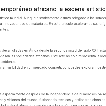
emporáneo africano la escena artístic
ístico mundial. Aunque históricamente estuvo relegado a las sombra
su innovador uso de materiales. En este artículo exploramos sus orígen
entes.
icas desarrolladas en África desde la segunda mitad del siglo XX has
aviesan las sociedades africanas. Este arte no solo representa la id
 ambiental.
anan visibilidad en un mercado competitivo, puedes explorar nuestr
e especialmente después de la independencia de numerosos países a
 y visiones del mundo, fusionando técnicas y estilos tradicionales
sidad cultural africana como de su adaptación a un contexto global.