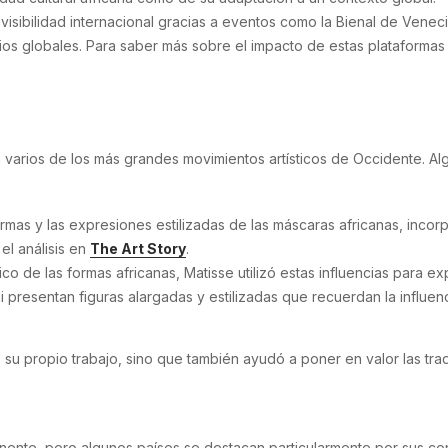
sibilidad internacional gracias a eventos como la Bienal de Veneci
ios globales. Para saber más sobre el impacto de estas plataformas e
a en varios de los más grandes movimientos artísticos de Occidente. A
rmas y las expresiones estilizadas de las máscaras africanas, incor
el análisis en
The Art Story
.
ico de las formas africanas, Matisse utilizó estas influencias para ex
i presentan figuras alargadas y estilizadas que recuerdan la influenc
 su propio trabajo, sino que también ayudó a poner en valor las tradic
nente, pero algunos países se destacan particularmente por sus cont