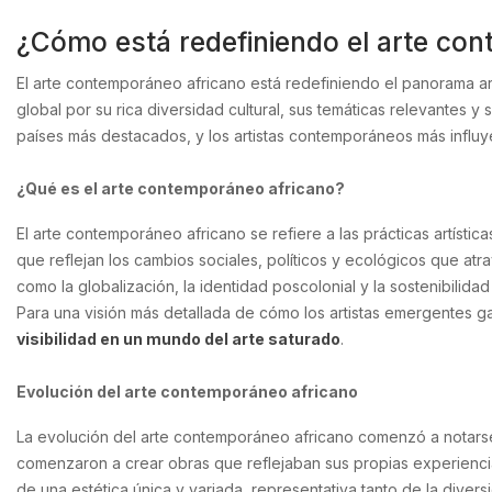
¿Cómo está redefiniendo el arte cont
El arte contemporáneo africano está redefiniendo el panorama art
global por su rica diversidad cultural, sus temáticas relevantes y 
países más destacados, y los artistas contemporáneos más influy
¿Qué es el arte contemporáneo africano?
El arte contemporáneo africano se refiere a las prácticas artíst
que reflejan los cambios sociales, políticos y ecológicos que atr
como la globalización, la identidad poscolonial y la sostenibilidad
Para una visión más detallada de cómo los artistas emergentes g
visibilidad en un mundo del arte saturado
.
Evolución del arte contemporáneo africano
La evolución del arte contemporáneo africano comenzó a notars
comenzaron a crear obras que reflejaban sus propias experiencias
de una estética única y variada, representativa tanto de la diver