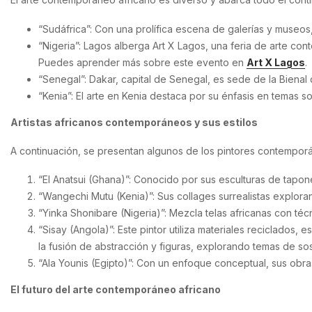
“Sudáfrica”: Con una prolífica escena de galerías y museos,
“Nigeria”: Lagos alberga Art X Lagos, una feria de arte con
Puedes aprender más sobre este evento en
Art X Lagos
.
“Senegal”: Dakar, capital de Senegal, es sede de la Bienal
“Kenia”: El arte en Kenia destaca por su énfasis en temas so
Artistas africanos contemporáneos y sus estilos
A continuación, se presentan algunos de los pintores contemporáne
“El Anatsui (Ghana)”: Conocido por sus esculturas de tapon
“Wangechi Mutu (Kenia)”: Sus collages surrealistas explora
“Yinka Shonibare (Nigeria)”: Mezcla telas africanas con téc
“Sisay (Angola)”: Este pintor utiliza materiales reciclados
la fusión de abstracción y figuras, explorando temas de so
“Ala Younis (Egipto)”: Con un enfoque conceptual, sus obras
El futuro del arte contemporáneo africano