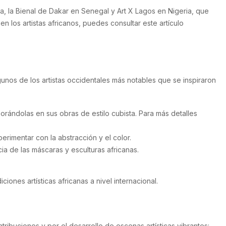
a, la Bienal de Dakar en Senegal y Art X Lagos en Nigeria, que
n los artistas africanos, puedes consultar este artículo
lgunos de los artistas occidentales más notables que se inspiraron
porándolas en sus obras de estilo cubista. Para más detalles
perimentar con la abstracción y el color.
ia de las máscaras y esculturas africanas.
iones artísticas africanas a nivel internacional.
ribuciones y por el desarrollo de escenas artísticas vibrantes: