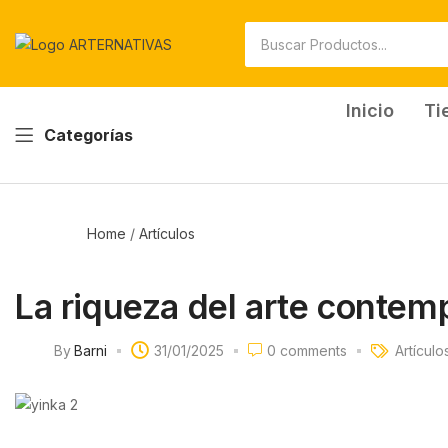
Inicio
Ti
Categorías
Home
/
Artículos
La riqueza del arte contem
By
Barni
31/01/2025
0
comments
Artículo