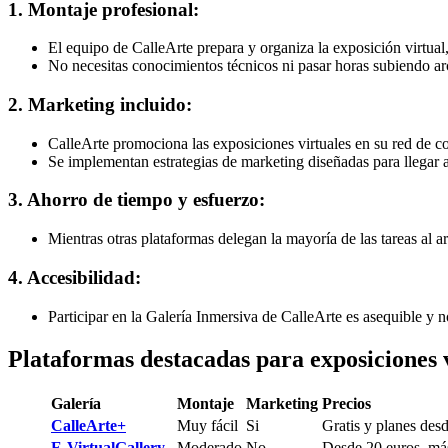
1. Montaje profesional:
El equipo de CalleArte prepara y organiza la exposición virtua
No necesitas conocimientos técnicos ni pasar horas subiendo ar
2. Marketing incluido:
CalleArte promociona las exposiciones virtuales en su red de co
Se implementan estrategias de marketing diseñadas para llegar a c
3. Ahorro de tiempo y esfuerzo:
Mientras otras plataformas delegan la mayoría de las tareas al art
4. Accesibilidad:
Participar en la Galería Inmersiva de CalleArte es asequible y 
Plataformas destacadas para exposiciones 
Galería
Montaje
Marketing
Precios
CalleArte+
Muy fácil
Si
Gratis y planes des
E-VirtualGallery
Moderado
No
Desde 20 euros, má