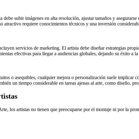
ista debe subir imágenes en alta resolución, ajustar tamaños y asegurar
ño atractivo requiere conocimientos técnicos y una inversión considera
luyen servicios de marketing. El artista debe diseñar estrategias propia
ientas efectivas para llegar a audiencias globales, dejando su éxito a la
uitos o asequibles, cualquier mejora o personalización suele implicar
ambién un tiempo considerable en tareas ajenas al arte, como diseño, pro
tistas
rte, los artistas no tienen que preocuparse por el montaje ni por la pr