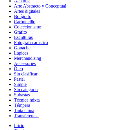
Acuarela
Arte Abstracto y Conceptual
Artes digitales
Bolígrafo
Carboncillo
Coleccionismo
Grafito
Esculturas
Fotografía artística
Gouache
Lápices
Merchandising
Accessories
Óleo
Sin clasificar
Pastel
Simple
Sin categoría
Subastas
Técnica mixta
Témpera
Tinta china
Transferencia
Inicio