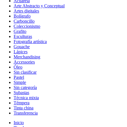
Acuarela
Arte Abstracto y Conceptual
Artes digitales
Bolígrafo
Carboncillo
Coleccionismo
Grafito
Esculturas
Fotografía artística
Gouache
Lápices
Merchandising
Accessories
Óleo
Sin clasificar
Pastel
Simple
Sin categoría
Subastas
Técnica mixta
Témpera
Tinta china
Transferencia
Inicio