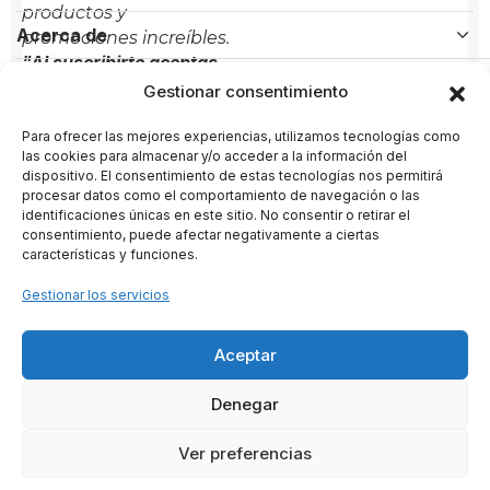
productos y
Acerca de
promociones increíbles.
"Al suscribirte aceptas
Políticas
nuestra política de
Gestionar consentimiento
privacidad"
Para ofrecer las mejores experiencias, utilizamos tecnologías como
Contacto
las cookies para almacenar y/o acceder a la información del
dispositivo. El consentimiento de estas tecnologías nos permitirá
Administración:
+(34) 856 61 16 56
procesar datos como el comportamiento de navegación o las
identificaciones únicas en este sitio. No consentir o retirar el
Soporte:
+(34) 722 58 80 89
consentimiento, puede afectar negativamente a ciertas
características y funciones.
administracion@arternativas.com
Gestionar los servicios
info@arternativas.com
Aceptar
ARTERNATIVAS
– Proyecto cultural impulsado por ARTENARTE
Denegar
SL · CIF B26847376 · Conil de la Frontera · España
2020 · 2026 - © Todos los derechos reservados
Ver preferencias
0