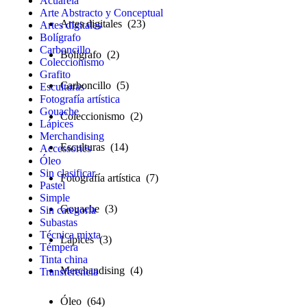
Acuarela
Arte Abstracto y Conceptual
Artes digitales (23)
Artes digitales
Bolígrafo
Carboncillo
Bolígrafo (2)
Coleccionismo
Grafito
Carboncillo (5)
Esculturas
Fotografía artística
Gouache
Coleccionismo (2)
Lápices
Merchandising
Esculturas (14)
Accessories
Óleo
Sin clasificar
Fotografía artística (7)
Pastel
Simple
Gouache (3)
Sin categoría
Subastas
Técnica mixta
Lápices (3)
Témpera
Tinta china
Merchandising (4)
Transferencia
Óleo (64)