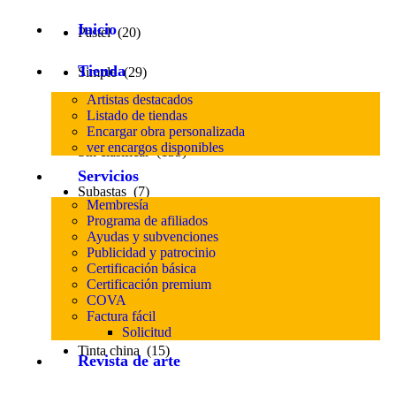
Inicio
Pastel (20)
Tienda
Simple (29)
Artistas destacados
Sin categoría (2)
Listado de tiendas
Encargar obra personalizada
ver encargos disponibles
Sin clasificar (133)
Servicios
Subastas (7)
Membresía
Programa de afiliados
Tarjetas Regalo (1)
Ayudas y subvenciones
Publicidad y patrocinio
Certificación básica
Técnica mixta (67)
Certificación premium
COVA
Témpera (5)
Factura fácil
Solicitud
Tinta china (15)
Revista de arte