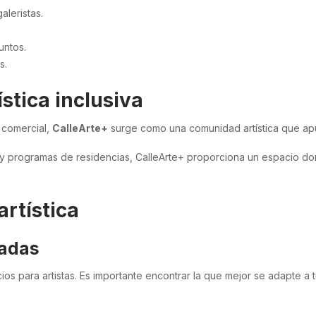
aleristas.
untos.
s.
stica inclusiva
y comercial,
CalleArte+
surge como una comunidad artística que apu
y programas de residencias, CalleArte+ proporciona un espacio don
rtística
uadas
cios para artistas. Es importante encontrar la que mejor se adapte a 