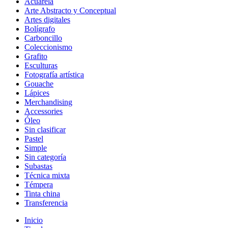
Acuarela
Arte Abstracto y Conceptual
Artes digitales
Bolígrafo
Carboncillo
Coleccionismo
Grafito
Esculturas
Fotografía artística
Gouache
Lápices
Merchandising
Accessories
Óleo
Sin clasificar
Pastel
Simple
Sin categoría
Subastas
Técnica mixta
Témpera
Tinta china
Transferencia
Inicio