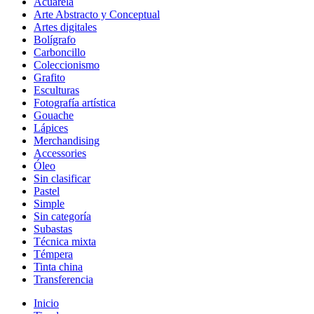
Acuarela
Arte Abstracto y Conceptual
Artes digitales
Bolígrafo
Carboncillo
Coleccionismo
Grafito
Esculturas
Fotografía artística
Gouache
Lápices
Merchandising
Accessories
Óleo
Sin clasificar
Pastel
Simple
Sin categoría
Subastas
Técnica mixta
Témpera
Tinta china
Transferencia
Inicio