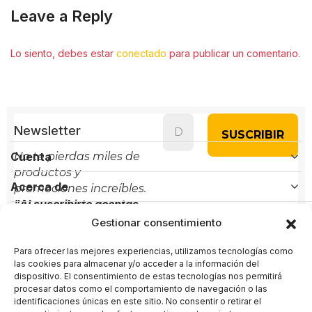
Leave a Reply
Lo siento, debes estar
conectado
para publicar un comentario.
Newsletter
Cuenta
No te pierdas miles de
productos y
Acerca de
promociones increíbles.
"Al suscribirte aceptas
Políticas
nuestra política de
Gestionar consentimiento
privacidad"
Para ofrecer las mejores experiencias, utilizamos tecnologías como
Contacto
las cookies para almacenar y/o acceder a la información del
dispositivo. El consentimiento de estas tecnologías nos permitirá
Administración:
+(34) 856 61 16 56
procesar datos como el comportamiento de navegación o las
identificaciones únicas en este sitio. No consentir o retirar el
Soporte:
+(34) 722 58 80 89