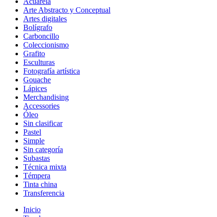
Acuarela
Arte Abstracto y Conceptual
Artes digitales
Bolígrafo
Carboncillo
Coleccionismo
Grafito
Esculturas
Fotografía artística
Gouache
Lápices
Merchandising
Accessories
Óleo
Sin clasificar
Pastel
Simple
Sin categoría
Subastas
Técnica mixta
Témpera
Tinta china
Transferencia
Inicio