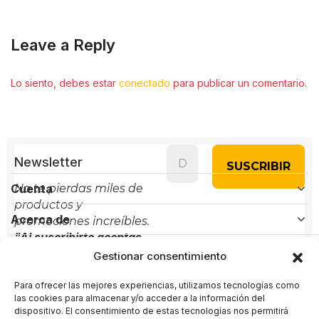
Leave a Reply
Lo siento, debes estar
conectado
para publicar un comentario.
Newsletter
Cuenta
No te pierdas miles de
productos y
Acerca de
promociones increíbles.
"Al suscribirte aceptas
Políticas
nuestra política de
Gestionar consentimiento
privacidad"
Para ofrecer las mejores experiencias, utilizamos tecnologías como
Contacto
las cookies para almacenar y/o acceder a la información del
dispositivo. El consentimiento de estas tecnologías nos permitirá