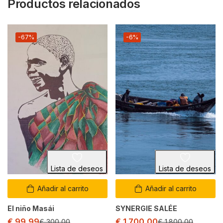
Productos relacionados
-67%
-6%
Lista de deseos
Lista de deseos
Añadir al carrito
Añadir al carrito
El niño Masái
SYNERGIE SALÉE
€
99,99
€
1.700,00
€
300,00
€
1.800,00