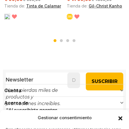
Tienda de:
Tinta de Calamar
Tienda de:
Gil-Christ Kanho
Newsletter
Cuenta
No te pierdas miles de
productos y
Acerca de
promociones increíbles.
"Al suscribirte aceptas
Políticas
nuestra política de
Gestionar consentimiento
privacidad"