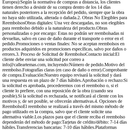
Europea):Según la normativa de compras a distancia, los clientes
tienen derecho a desistir de su compra dentro de los 14 días
naturales posteriores a la recepción del pedido, siempre que la obra
no haya sido utilizada, alterada o dañada.2. Obras No Elegibles para
ReembolsosObras digitales: Una vez descargadas, no son elegibles
para reembolso debido a la naturaleza del producto.Obras
personalizadas o por encargo: Estas no podrán ser reembolsadas ni
devueltas, salvo en caso de daño durante el transporte o error en el
pedido.Promociones o ventas finales: No se aceptan reembolsos en
productos adquiridos en promociones específicas, salvo por daños o
errores.3. Proceso de Solicitud de ReembolsoContacto inicial:El
cliente debe enviar una solicitud por correo a
info@calleartemas.com, incluyendo:Número de pedido.Motivo del
reembolso.Fotografías claras (en caso de daño o error).Comprobante
de compra.Evaluación:Nuestro equipo revisará la solicitud y dará
una respuesta en un plazo de 7 días hábiles.Aprobación o rechazo:Si
la solicitud es aprobada, procederemos con el reembolso o, si el
cliente lo prefiere, con una reposición de la obra (cuando sea
posible).Si la solicitud es rechazada, se notificará al cliente con los
motivos y, de ser posible, se ofrecerán alternativas.4. Opciones de
ReembolsoEl reembolso se realizará a través del mismo método de
pago utilizado en la compra, salvo que el cliente solicite una
alternativa viable.Los plazos para que el cliente reciba el reembolso
dependerán del método de pago:Tarjetas de crédito/débito: 7-14 días
hábiles.Transferencias bancarias: 7-10 días hábiles.Plataformas