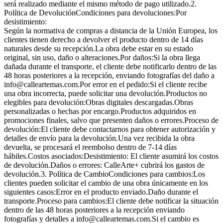
será realizado mediante el mismo método de pago utilizado.2.
Política de DevoluciónCondiciones para devoluciones:Por
desistimiento:
Según la normativa de compras a distancia de la Unión Europea, los
clientes tienen derecho a devolver el producto dentro de 14 días
naturales desde su recepción.La obra debe estar en su estado
original, sin uso, daño o alteraciones.Por daños:Si la obra llega
dañada durante el transporte, el cliente debe notificarlo dentro de las
48 horas posteriores a la recepción, enviando fotografías del daño a
info@calleartemas.com.Por error en el pedido:Si el cliente recibe
una obra incorrecta, puede solicitar una devolución.Productos no
elegibles para devolución:Obras digitales descargadas.Obras
personalizadas o hechas por encargo.Productos adquiridos en
promociones finales, salvo que presenten daños o errores.Proceso de
devolución:El cliente debe contactarnos para obtener autorización y
detalles de envío para la devolución.Una vez recibida la obra
devuelta, se procesará el reembolso dentro de 7-14 días
hábiles.Costos asociados:Desistimiento: El cliente asumirá los costos
de devolución.Daños o errores: CalleArte+ cubrirá los gastos de
devolución.3. Política de CambioCondiciones para cambios:Los
clientes pueden solicitar el cambio de una obra únicamente en los
siguientes casos:Error en el producto enviado.Daño durante el
transporte.Proceso para cambios:El cliente debe notificar la situación
dentro de las 48 horas posteriores a la recepción enviando
fotografías y detalles a info@calleartemas.com.Si el cambio es