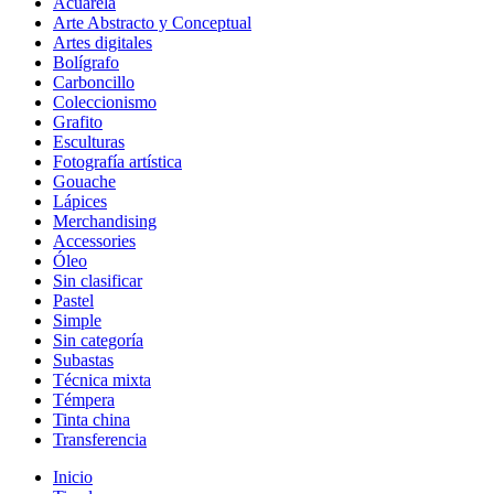
Acuarela
Arte Abstracto y Conceptual
Artes digitales
Bolígrafo
Carboncillo
Coleccionismo
Grafito
Esculturas
Fotografía artística
Gouache
Lápices
Merchandising
Accessories
Óleo
Sin clasificar
Pastel
Simple
Sin categoría
Subastas
Técnica mixta
Témpera
Tinta china
Transferencia
Inicio