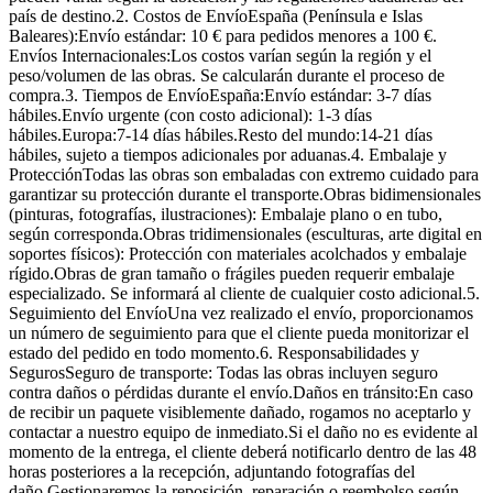
país de destino.2. Costos de EnvíoEspaña (Península e Islas
Baleares):Envío estándar: 10 € para pedidos menores a 100 €.
Envíos Internacionales:Los costos varían según la región y el
peso/volumen de las obras. Se calcularán durante el proceso de
compra.3. Tiempos de EnvíoEspaña:Envío estándar: 3-7 días
hábiles.Envío urgente (con costo adicional): 1-3 días
hábiles.Europa:7-14 días hábiles.Resto del mundo:14-21 días
hábiles, sujeto a tiempos adicionales por aduanas.4. Embalaje y
ProtecciónTodas las obras son embaladas con extremo cuidado para
garantizar su protección durante el transporte.Obras bidimensionales
(pinturas, fotografías, ilustraciones): Embalaje plano o en tubo,
según corresponda.Obras tridimensionales (esculturas, arte digital en
soportes físicos): Protección con materiales acolchados y embalaje
rígido.Obras de gran tamaño o frágiles pueden requerir embalaje
especializado. Se informará al cliente de cualquier costo adicional.5.
Seguimiento del EnvíoUna vez realizado el envío, proporcionamos
un número de seguimiento para que el cliente pueda monitorizar el
estado del pedido en todo momento.6. Responsabilidades y
SegurosSeguro de transporte: Todas las obras incluyen seguro
contra daños o pérdidas durante el envío.Daños en tránsito:En caso
de recibir un paquete visiblemente dañado, rogamos no aceptarlo y
contactar a nuestro equipo de inmediato.Si el daño no es evidente al
momento de la entrega, el cliente deberá notificarlo dentro de las 48
horas posteriores a la recepción, adjuntando fotografías del
daño.Gestionaremos la reposición, reparación o reembolso según