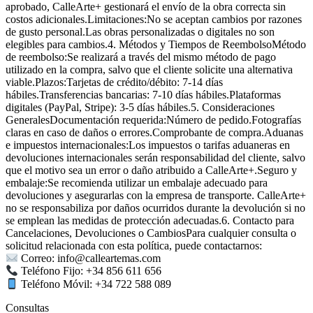
aprobado, CalleArte+ gestionará el envío de la obra correcta sin
costos adicionales.Limitaciones:No se aceptan cambios por razones
de gusto personal.Las obras personalizadas o digitales no son
elegibles para cambios.4. Métodos y Tiempos de ReembolsoMétodo
de reembolso:Se realizará a través del mismo método de pago
utilizado en la compra, salvo que el cliente solicite una alternativa
viable.Plazos:Tarjetas de crédito/débito: 7-14 días
hábiles.Transferencias bancarias: 7-10 días hábiles.Plataformas
digitales (PayPal, Stripe): 3-5 días hábiles.5. Consideraciones
GeneralesDocumentación requerida:Número de pedido.Fotografías
claras en caso de daños o errores.Comprobante de compra.Aduanas
e impuestos internacionales:Los impuestos o tarifas aduaneras en
devoluciones internacionales serán responsabilidad del cliente, salvo
que el motivo sea un error o daño atribuido a CalleArte+.Seguro y
embalaje:Se recomienda utilizar un embalaje adecuado para
devoluciones y asegurarlas con la empresa de transporte. CalleArte+
no se responsabiliza por daños ocurridos durante la devolución si no
se emplean las medidas de protección adecuadas.6. Contacto para
Cancelaciones, Devoluciones o CambiosPara cualquier consulta o
solicitud relacionada con esta política, puede contactarnos:
Correo: info@calleartemas.com
Teléfono Fijo: +34 856 611 656
Teléfono Móvil: +34 722 588 089
Consultas