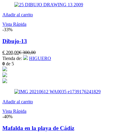
Añadir al carrito
Vista Rápida
-33%
Dibujo-13
El
El
€
200,00
€
300,00
precio
precio
Tienda de:
HIGUERO
actual
original
0
de 5
es:
era:
€ 200,00.
€ 300,00.
Añadir al carrito
Vista Rápida
-40%
Mafalda en la playa de Cádiz