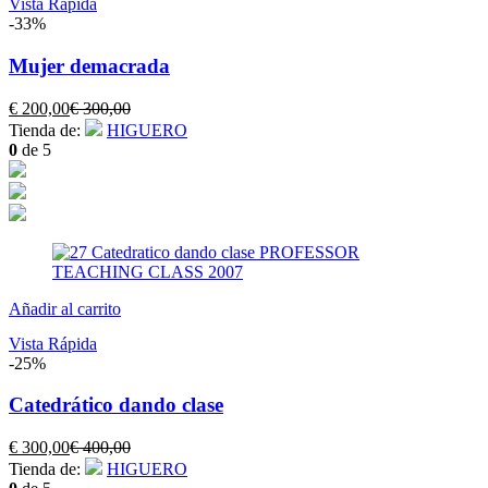
Vista Rápida
-33%
Mujer demacrada
El
El
€
200,00
€
300,00
precio
precio
Tienda de:
HIGUERO
actual
original
0
de 5
es:
era:
€ 200,00.
€ 300,00.
Añadir al carrito
Vista Rápida
-25%
Catedrático dando clase
El
El
€
300,00
€
400,00
precio
precio
Tienda de:
HIGUERO
actual
original