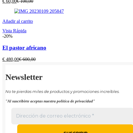
El
El
€
60,00
€
100,00
precio
precio
actual
original
es:
era:
Añadir al carrito
€ 60,00.
€ 100,00.
Vista Rápida
-20%
El pastor africano
El
El
€
480,00
€
600,00
precio
precio
actual
original
es:
era:
Newsletter
€ 480,00.
€ 600,00.
No te pierdas miles de productos y promociones increíbles.
"Al suscribirte aceptas nuestra política de privacidad"