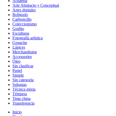
Acuarela
Arte Abstracto y Conceptual
Artes digitales
Bolígrafo
Carboncillo
Coleccionismo
Grafito
Esculturas
Fotografía artística
Gouache
Lápices
Merchandising
Accessories
Óleo
Sin clasificar
Pastel
Simple
Sin categoría
Subastas
Técnica mixta
Témpera
Tinta china
Transferencia
Inicio