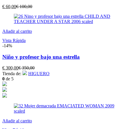
El
El
€
60,00
€
100,00
precio
precio
actual
original
es:
era:
€ 60,00.
€ 100,00.
Añadir al carrito
Vista Rápida
-14%
Niño y profesor bajo una estrella
El
El
€
300,00
€
350,00
precio
precio
Tienda de:
HIGUERO
actual
original
0
de 5
es:
era:
€ 300,00.
€ 350,00.
Añadir al carrito