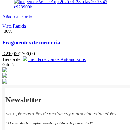
Añadir al carrito
Vista Rápida
-30%
Fragmentos de memoria
El
El
€
210,00
€
300,00
precio
precio
Tienda de:
Tienda de Carlos Antonio krlos
actual
original
0
de 5
es:
era:
€ 210,00.
€ 300,00.
Newsletter
No te pierdas miles de productos y promociones increíbles.
"Al suscribirte aceptas nuestra política de privacidad"