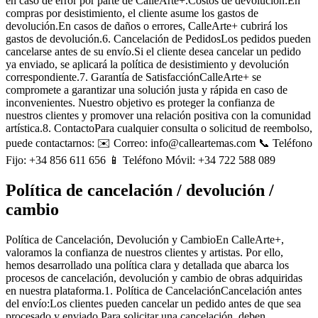
en caso de error por parte de CalleArte+.Costos de devolución:En
compras por desistimiento, el cliente asume los gastos de
devolución.En casos de daños o errores, CalleArte+ cubrirá los
gastos de devolución.6. Cancelación de PedidosLos pedidos pueden
cancelarse antes de su envío.Si el cliente desea cancelar un pedido
ya enviado, se aplicará la política de desistimiento y devolución
correspondiente.7. Garantía de SatisfacciónCalleArte+ se
compromete a garantizar una solución justa y rápida en caso de
inconvenientes. Nuestro objetivo es proteger la confianza de
nuestros clientes y promover una relación positiva con la comunidad
artística.8. ContactoPara cualquier consulta o solicitud de reembolso,
puede contactarnos: ✉️ Correo: info@calleartemas.com 📞 Teléfono
Fijo: +34 856 611 656 📱 Teléfono Móvil: +34 722 588 089
Política de cancelación / devolución /
cambio
Política de Cancelación, Devolución y CambioEn CalleArte+,
valoramos la confianza de nuestros clientes y artistas. Por ello,
hemos desarrollado una política clara y detallada que abarca los
procesos de cancelación, devolución y cambio de obras adquiridas
en nuestra plataforma.1. Política de CancelaciónCancelación antes
del envío:Los clientes pueden cancelar un pedido antes de que sea
procesado y enviado.Para solicitar una cancelación, deben