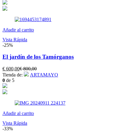
es:
era:
€ 300,00.
€ 400,00.
Añadir al carrito
Vista Rápida
-25%
El jardín de los Tamórganos
El
El
€
600,00
€
800,00
precio
precio
Tienda de:
ARTAMAYO
actual
original
0
de 5
es:
era:
€ 600,00.
€ 800,00.
Añadir al carrito
Vista Rápida
-33%