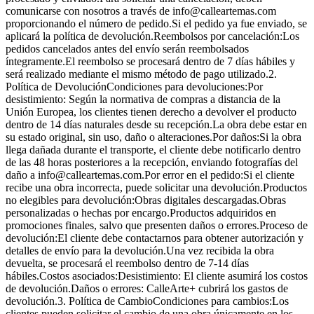
comunicarse con nosotros a través de info@calleartemas.com
proporcionando el número de pedido.Si el pedido ya fue enviado, se
aplicará la política de devolución.Reembolsos por cancelación:Los
pedidos cancelados antes del envío serán reembolsados
íntegramente.El reembolso se procesará dentro de 7 días hábiles y
será realizado mediante el mismo método de pago utilizado.2.
Política de DevoluciónCondiciones para devoluciones:Por
desistimiento: Según la normativa de compras a distancia de la
Unión Europea, los clientes tienen derecho a devolver el producto
dentro de 14 días naturales desde su recepción.La obra debe estar en
su estado original, sin uso, daño o alteraciones.Por daños:Si la obra
llega dañada durante el transporte, el cliente debe notificarlo dentro
de las 48 horas posteriores a la recepción, enviando fotografías del
daño a info@calleartemas.com.Por error en el pedido:Si el cliente
recibe una obra incorrecta, puede solicitar una devolución.Productos
no elegibles para devolución:Obras digitales descargadas.Obras
personalizadas o hechas por encargo.Productos adquiridos en
promociones finales, salvo que presenten daños o errores.Proceso de
devolución:El cliente debe contactarnos para obtener autorización y
detalles de envío para la devolución.Una vez recibida la obra
devuelta, se procesará el reembolso dentro de 7-14 días
hábiles.Costos asociados:Desistimiento: El cliente asumirá los costos
de devolución.Daños o errores: CalleArte+ cubrirá los gastos de
devolución.3. Política de CambioCondiciones para cambios:Los
clientes pueden solicitar el cambio de una obra únicamente en los