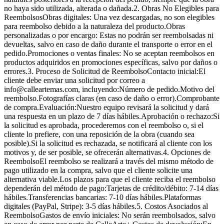
no haya sido utilizada, alterada o dañada.2. Obras No Elegibles para
ReembolsosObras digitales: Una vez descargadas, no son elegibles
para reembolso debido a la naturaleza del producto.Obras
personalizadas o por encargo: Estas no podrán ser reembolsadas ni
devueltas, salvo en caso de daño durante el transporte o error en el
pedido.Promociones o ventas finales: No se aceptan reembolsos en
productos adquiridos en promociones específicas, salvo por daños o
errores.3. Proceso de Solicitud de ReembolsoContacto inicial:El
cliente debe enviar una solicitud por correo a
info@calleartemas.com, incluyendo:Número de pedido.Motivo del
reembolso.Fotografías claras (en caso de daño o error).Comprobante
de compra.Evaluación:Nuestro equipo revisará la solicitud y dará
una respuesta en un plazo de 7 días hábiles.Aprobación o rechazo:Si
la solicitud es aprobada, procederemos con el reembolso o, si el
cliente lo prefiere, con una reposición de la obra (cuando sea
posible).Si la solicitud es rechazada, se notificará al cliente con los
motivos y, de ser posible, se ofrecerán alternativas.4. Opciones de
ReembolsoEl reembolso se realizará a través del mismo método de
pago utilizado en la compra, salvo que el cliente solicite una
alternativa viable.Los plazos para que el cliente reciba el reembolso
dependerán del método de pago:Tarjetas de crédito/débito: 7-14 días
hábiles.Transferencias bancarias: 7-10 días hábiles.Plataformas
digitales (PayPal, Stripe): 3-5 días hábiles.5. Costos Asociados al
ReembolsoGastos de envío iniciales: No serán reembolsados, salvo