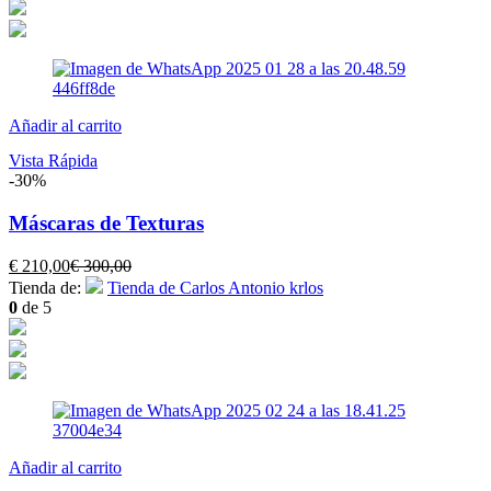
es:
era:
€ 150,00.
€ 200,00.
Añadir al carrito
Vista Rápida
-30%
Máscaras de Texturas
El
El
€
210,00
€
300,00
precio
precio
Tienda de:
Tienda de Carlos Antonio krlos
actual
original
0
de 5
es:
era:
€ 210,00.
€ 300,00.
Añadir al carrito