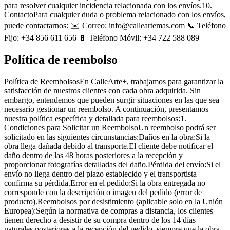
para resolver cualquier incidencia relacionada con los envíos.10.
ContactoPara cualquier duda o problema relacionado con los envíos,
puede contactarnos: ✉️ Correo: info@calleartemas.com 📞 Teléfono
Fijo: +34 856 611 656 📱 Teléfono Móvil: +34 722 588 089
Política de reembolso
Política de ReembolsosEn CalleArte+, trabajamos para garantizar la
satisfacción de nuestros clientes con cada obra adquirida. Sin
embargo, entendemos que pueden surgir situaciones en las que sea
necesario gestionar un reembolso. A continuación, presentamos
nuestra política específica y detallada para reembolsos:1.
Condiciones para Solicitar un ReembolsoUn reembolso podrá ser
solicitado en las siguientes circunstancias:Daños en la obra:Si la
obra llega dañada debido al transporte.El cliente debe notificar el
daño dentro de las 48 horas posteriores a la recepción y
proporcionar fotografías detalladas del daño.Pérdida del envío:Si el
envío no llega dentro del plazo establecido y el transportista
confirma su pérdida.Error en el pedido:Si la obra entregada no
corresponde con la descripción o imagen del pedido (error de
producto).Reembolsos por desistimiento (aplicable solo en la Unión
Europea):Según la normativa de compras a distancia, los clientes
tienen derecho a desistir de su compra dentro de los 14 días
naturales posteriores a la recepción del pedido, siempre que la obra