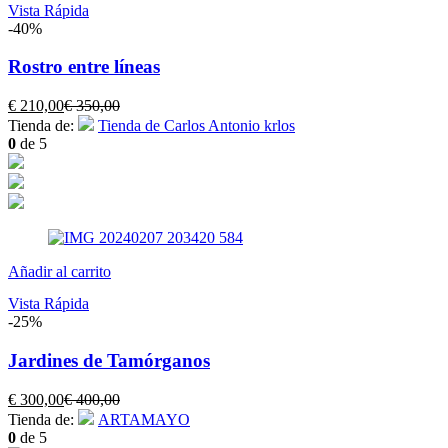
Vista Rápida
-40%
Rostro entre líneas
El
El
€
210,00
€
350,00
precio
precio
Tienda de:
Tienda de Carlos Antonio krlos
actual
original
0
de 5
es:
era:
€ 210,00.
€ 350,00.
Añadir al carrito
Vista Rápida
-25%
Jardines de Tamórganos
El
El
€
300,00
€
400,00
precio
precio
Tienda de:
ARTAMAYO
actual
original
0
de 5