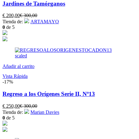
Jardines de Tamórganos
El
El
€
200,00
€
300,00
precio
precio
Tienda de:
ARTAMAYO
actual
original
0
de 5
es:
era:
€ 200,00.
€ 300,00.
Añadir al carrito
Vista Rápida
-17%
Regreso a los Orígenes Serie II, Nº13
El
El
€
250,00
€
300,00
precio
precio
Tienda de:
Marian Davies
actual
original
0
de 5
es:
era:
€ 250,00.
€ 300,00.