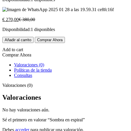
El
El
€
270,00
€
380,00
precio
precio
Disponibilidad:
1 disponibles
actual
original
es:
era:
Sombra
Añadir al carrito
€ 270,00.
€ 380,00.
Comprar Ahora
en
espiral
Add to cart
cantidad
Comprar Ahora
Valoraciones (0)
Políticas de la tienda
Consultas
Valoraciones (0)
Valoraciones
No hay valoraciones aún.
Sé el primero en valorar “Sombra en espiral”
Debes
acceder
para publicar una valoración.