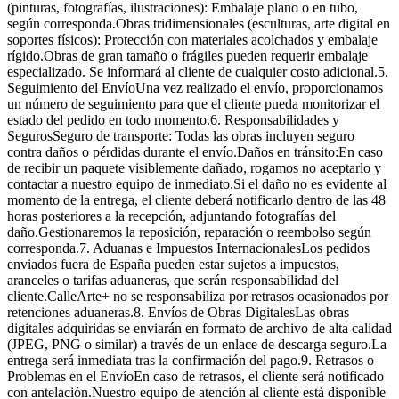
(pinturas, fotografías, ilustraciones): Embalaje plano o en tubo,
según corresponda.Obras tridimensionales (esculturas, arte digital en
soportes físicos): Protección con materiales acolchados y embalaje
rígido.Obras de gran tamaño o frágiles pueden requerir embalaje
especializado. Se informará al cliente de cualquier costo adicional.5.
Seguimiento del EnvíoUna vez realizado el envío, proporcionamos
un número de seguimiento para que el cliente pueda monitorizar el
estado del pedido en todo momento.6. Responsabilidades y
SegurosSeguro de transporte: Todas las obras incluyen seguro
contra daños o pérdidas durante el envío.Daños en tránsito:En caso
de recibir un paquete visiblemente dañado, rogamos no aceptarlo y
contactar a nuestro equipo de inmediato.Si el daño no es evidente al
momento de la entrega, el cliente deberá notificarlo dentro de las 48
horas posteriores a la recepción, adjuntando fotografías del
daño.Gestionaremos la reposición, reparación o reembolso según
corresponda.7. Aduanas e Impuestos InternacionalesLos pedidos
enviados fuera de España pueden estar sujetos a impuestos,
aranceles o tarifas aduaneras, que serán responsabilidad del
cliente.CalleArte+ no se responsabiliza por retrasos ocasionados por
retenciones aduaneras.8. Envíos de Obras DigitalesLas obras
digitales adquiridas se enviarán en formato de archivo de alta calidad
(JPEG, PNG o similar) a través de un enlace de descarga seguro.La
entrega será inmediata tras la confirmación del pago.9. Retrasos o
Problemas en el EnvíoEn caso de retrasos, el cliente será notificado
con antelación.Nuestro equipo de atención al cliente está disponible