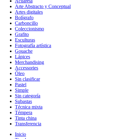
Acuarela
Arte Abstracto y Conceptual
Artes digitales
Bolígrafo
Carboncillo
Coleccionismo
Grafito
Esculturas
Fotografía artística
Gouache
Lápices
Merchandising
Accessories
Óleo
Sin clasificar
Pastel
Simple
Sin categoría
Subastas
Técnica mixta
Témpera
Tinta china
Transferencia
Inicio