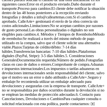
siguientes casos:Error en el producto enviado.Daño durante el
transporte.Proceso para cambios:El cliente debe notificar la situación
dentro de las 48 horas posteriores a la recepción enviando
fotografías y detalles a info@calleartemas.com.Si el cambio es
aprobado, CalleArte+ gestionará el envío de la obra correcta sin
costos adicionales.Limitaciones:No se aceptan cambios por razones
de gusto personal.Las obras personalizadas o digitales no son
elegibles para cambios.4. Métodos y Tiempos de ReembolsoMétodo
de reembolso:Se realizará a través del mismo método de pago
utilizado en la compra, salvo que el cliente solicite una alternativa
viable.Plazos:Tarjetas de crédito/débito: 7-14 días
hábiles.Transferencias bancarias: 7-10 días hábiles.Plataformas
digitales (PayPal, Stripe): 3-5 días hábiles.5. Consideraciones
GeneralesDocumentación requerida:Número de pedido.Fotografías
claras en caso de daños o errores.Comprobante de compra.Aduanas
e impuestos internacionales:Los impuestos o tarifas aduaneras en
devoluciones internacionales serán responsabilidad del cliente, salvo
que el motivo sea un error o daño atribuido a CalleArte+.Seguro y
embalaje:Se recomienda utilizar un embalaje adecuado para
devoluciones y asegurarlas con la empresa de transporte. CalleArte+
no se responsabiliza por daños ocurridos durante la devolución si no
se emplean las medidas de protección adecuadas.6. Contacto para
Cancelaciones, Devoluciones o CambiosPara cualquier consulta o
solicitud relacionada con esta política, puede contactarnos: ✉️