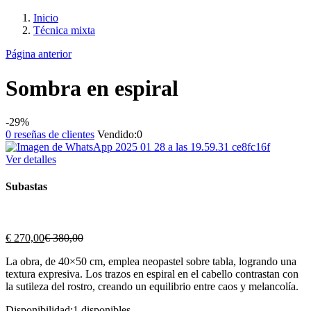
Inicio
Técnica mixta
Página anterior
Sombra en espiral
-29%
0
reseñas de clientes
Vendido:
0
Ver detalles
Subastas
El
El
€
270,00
€
380,00
precio
precio
La obra, de 40×50 cm, emplea neopastel sobre tabla, logrando una
actual
original
textura expresiva. Los trazos en espiral en el cabello contrastan con
es:
era:
la sutileza del rostro, creando un equilibrio entre caos y melancolía.
€ 270,00.
€ 380,00.
Disponibilidad:
1 disponibles