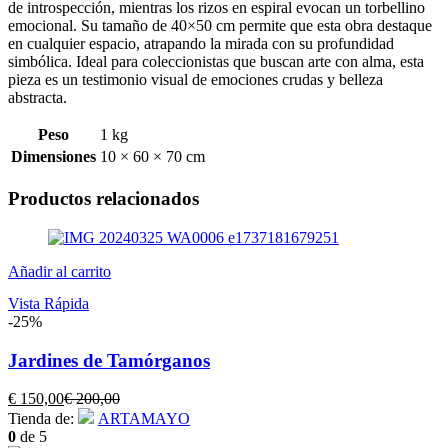
de introspección, mientras los rizos en espiral evocan un torbellino
emocional. Su tamaño de 40×50 cm permite que esta obra destaque
en cualquier espacio, atrapando la mirada con su profundidad
simbólica. Ideal para coleccionistas que buscan arte con alma, esta
pieza es un testimonio visual de emociones crudas y belleza
abstracta.
Peso
1 kg
Dimensiones
10 × 60 × 70 cm
Productos relacionados
Añadir al carrito
Vista Rápida
-25%
Jardines de Tamórganos
El
El
€
150,00
€
200,00
precio
precio
Tienda de:
ARTAMAYO
actual
original
0
de 5