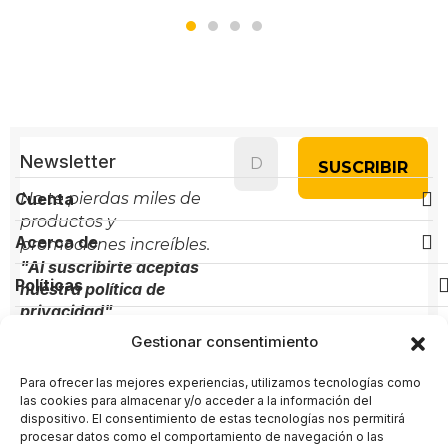
Newsletter
Cuenta
No te pierdas miles de
productos y
Acerca de
promociones increíbles.
"Al suscribirte aceptas
Políticas
nuestra política de
privacidad"
Gestionar consentimiento
Contacto
Para ofrecer las mejores experiencias, utilizamos tecnologías como
Administración:
+(34) 856 61 16 56
las cookies para almacenar y/o acceder a la información del
dispositivo. El consentimiento de estas tecnologías nos permitirá
Soporte:
+(34) 722 58 80 89
procesar datos como el comportamiento de navegación o las