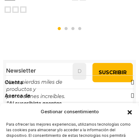
Newsletter
Cuenta
No te pierdas miles de
productos y
Acerca de
promociones increíbles.
"Al suscribirte aceptas
Políticas
nuestra política de
Gestionar consentimiento
privacidad"
Para ofrecer las mejores experiencias, utilizamos tecnologías como
Contacto
las cookies para almacenar y/o acceder a la información del
dispositivo. El consentimiento de estas tecnologías nos permitirá