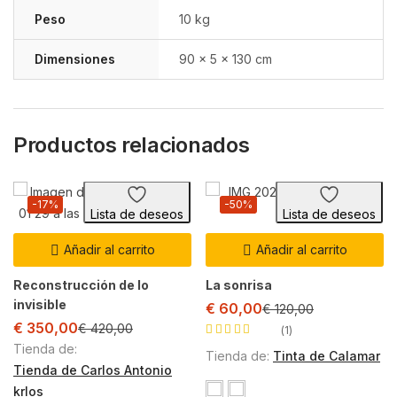
Peso
10 kg
Dimensiones
90 × 5 × 130 cm
Productos relacionados
-17%
-50%
Lista de deseos
Lista de deseos
Añadir al carrito
Añadir al carrito
Reconstrucción de lo
La sonrisa
invisible
€
60,00
€
120,00
€
350,00
€
420,00
1
Valorado con
Tienda de:
Tienda de:
Tinta de Calamar
5.00
de 5
Tienda de Carlos Antonio
krlos