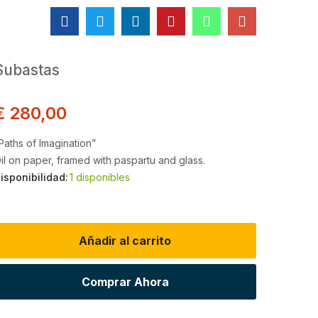
Subastas
€
280,00
Paths of Imagination”
il on paper, framed with paspartu and glass.
isponibilidad:
1 disponibles
aths
f
Añadir al carrito
magination
antidad
Comprar Ahora