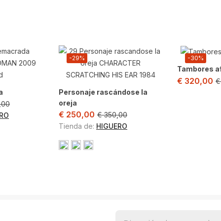
-29%
-30%
Tambores a
El
€
320,00
€
pr
a
Personaje rascándose la
ac
El
oreja
,00
es
o
precio
El
El
€
250,00
€
350,00
RO
€
l
original
precio
precio
Tienda de:
HIGUERO
era:
actual
original
,00.
€ 300,00.
es:
era:
€ 250,00.
€ 350,00.