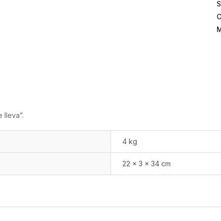
S
C
M
 lleva”.
4 kg
22 × 3 × 34 cm