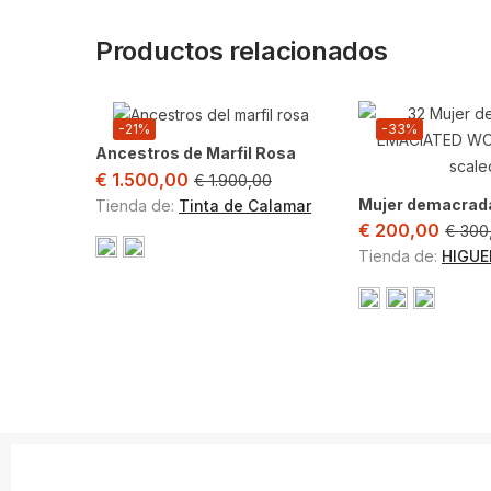
Productos relacionados
-21%
-33%
Ancestros de Marfil Rosa
El
El
€
1.500,00
€
1.900,00
precio
precio
Mujer demacrad
Tienda de:
Tinta de Calamar
actual
original
El
€
200,00
€
300
es:
era:
preci
Tienda de:
HIGUE
€ 1.500,00.
€ 1.900,00.
actua
es:
€ 200