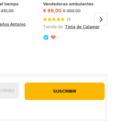
€
300,
el tiempo
Vendedoras ambulantes
€
99,00
410,00
€
300,00
Tienda 
Tienda 
1
arlos Antonio
krlos
Valorado con
Tienda de:
Tinta de Calamar
5.00
de 5