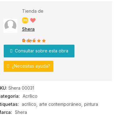
Tienda de
Shera
0
de 5
Consultar sobre esta obra
¿Necesitas ayuda?
KU:
Shera 00031
ategoría:
Acrílico
tiquetas:
acrílico
arte contemporáneo
pintura
arca:
Shera