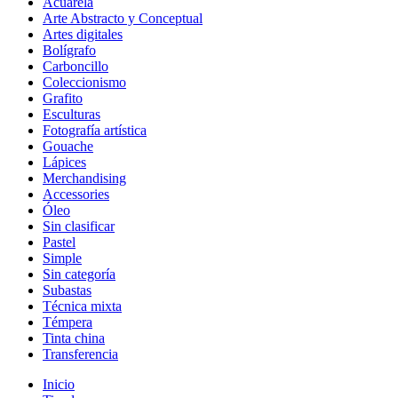
Acuarela
Arte Abstracto y Conceptual
Artes digitales
Bolígrafo
Carboncillo
Coleccionismo
Grafito
Esculturas
Fotografía artística
Gouache
Lápices
Merchandising
Accessories
Óleo
Sin clasificar
Pastel
Simple
Sin categoría
Subastas
Técnica mixta
Témpera
Tinta china
Transferencia
Inicio