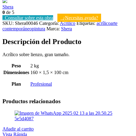
Shera
0
de 5
Consultar sobre esta obra
¿Necesitas ayuda?
SKU:
Shera00046
Categoría:
Acrílico
Etiquetas:
acrílico
arte
contemporáneo
pintura
Marca:
Shera
Descripción del Producto
Acrílico sobre lienzo, gran tamaño.
Peso
2 kg
Dimensiones
160 × 1,5 × 100 cm
Plan
Profesional
Productos relacionados
Añadir al carrito
Vista Rápida